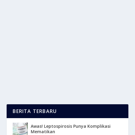
KONFLIK TIMUR TENGAH: FAKTOR
POLITIK ATAU EKONOMI?
oleh
LaporanMasa 24
|
Mar 22, 2025
|
NEWS
,
TREND
|
0
|
Konflik Timur Tengah telah berlangsung selama
beberapa dekade dan dipengaruhi oleh berbagai
faktor...
BACA SELENGKAPNYA
BERITA TERBARU
Awas! Leptospirosis Punya Komplikasi
Mematikan