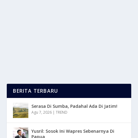
TAYLOR SWIFT DAN TRAVIS KELCE RESMI
BERTUNANGAN!
oleh
LaporanMasa 24
|
Agu 30, 2025
|
NEWS
|
0
|
Resmi Bertunangan, kabar bahagia datang dari
pasangan paling populer saat ini, Taylor Swift dan...
BACA SELENGKAPNYA
BERITA TERBARU
Serasa Di Sumba, Padahal Ada Di Jatim!
Agu 7, 2026
|
TREND
Yusril: Sosok Ini Wapres Sebenarnya Di
Papua