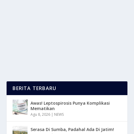
MANFAAT PESTISIDA YANG WAJIB DI
KETAHUI SEBELUM DI GUNAKAN
oleh
LaporanMasa 24
|
Mei 9, 2025
|
RAGAM
|
0
|
Manfaat Pestisida Yang Di Gunakan Untuk Melindungi
Tanaman Dari Berbagai Jenis Organisme...
BACA SELENGKAPNYA
BERITA TERBARU
Awas! Leptospirosis Punya Komplikasi
Mematikan
Agu 8, 2026
|
NEWS
Serasa Di Sumba, Padahal Ada Di Jatim!