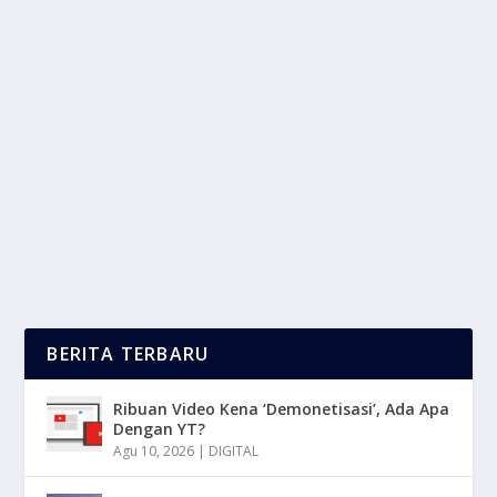
SIAPA YANG TOLOL? INFLUENCER
DIASPORA TANTANG WAKIL KETUA DPR
oleh
LaporanMasa 24
|
Agu 29, 2025
|
NEWS
|
0
|
Influencer Diaspora kembali menjadi sorotan, mereka
melontarkan kritik pedas, kritikan tersebut...
BACA SELENGKAPNYA
BERITA TERBARU
Ribuan Video Kena ‘Demonetisasi’, Ada Apa
Dengan YT?
Agu 10, 2026
|
DIGITAL