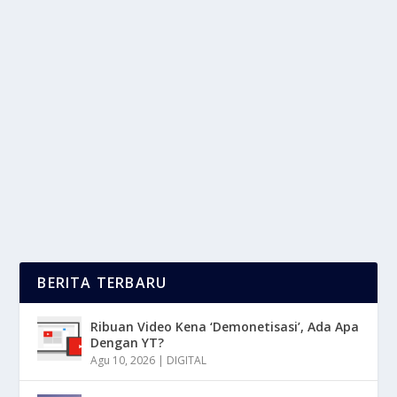
KAMPUNG WISATA DIGITAL: INOVASI
BARU UNTUK TARIK WISATAWAN
oleh
LaporanMasa 24
|
Jan 17, 2025
|
NEWS
,
RAGAM
,
TREND
|
0
|
Kampung Wisata Digital adalah sebuah inovasi
terbaru dalam dunia pariwisata yang memanfaatkan...
BACA SELENGKAPNYA
BERITA TERBARU
Ribuan Video Kena ‘Demonetisasi’, Ada Apa
Dengan YT?
Agu 10, 2026
|
DIGITAL