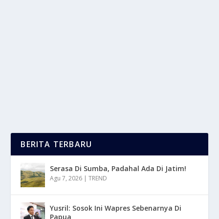
LAGA HIDUP MATI: 4 TIM PUTRI INCAR 2
SLOT SISA MENUJU FINAL FOUR
oleh
mimin1 penulis
|
Feb 19, 2026
|
SPORT
|
0
|
Laga Hidup Mati: 4 Tim Putri Incar 2 Slot Sisa Menuju
Final Four Di Proliga 2026 Untuk Merebut...
BACA SELENGKAPNYA
BERITA TERBARU
Serasa Di Sumba, Padahal Ada Di Jatim!
Agu 7, 2026
|
TREND
Yusril: Sosok Ini Wapres Sebenarnya Di
Papua