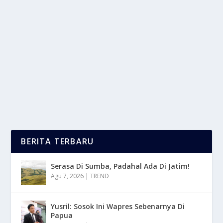
WARGA URBAN KEMBALI LIRIK HIDUP DI
DESA
oleh
LaporanMasa 24
|
Apr 14, 2025
|
LIFESTYLE
,
TREND
|
0
|
Warga Urban yang hidup di tengah hiruk pikuk kota
besar yang semakin padat, mahal, dan melelahkan,...
BACA SELENGKAPNYA
BERITA TERBARU
Serasa Di Sumba, Padahal Ada Di Jatim!
Agu 7, 2026
|
TREND
Yusril: Sosok Ini Wapres Sebenarnya Di
Papua