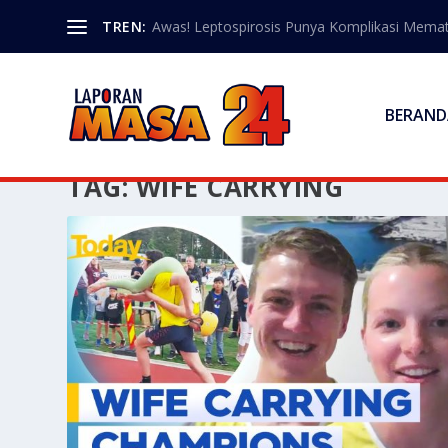
TREN:
Awas! Leptospirosis Punya Komplikasi Memat
BERAND
TAG:
WIFE CARRYING