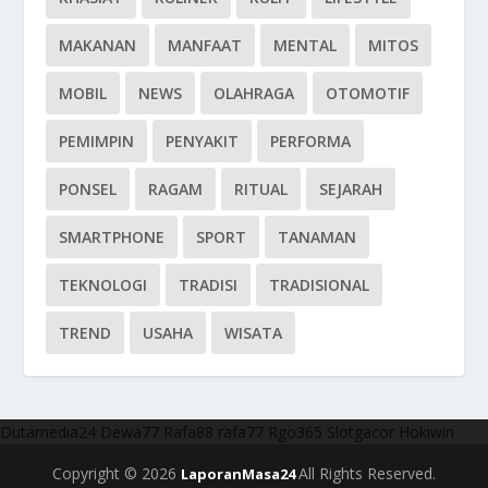
MAKANAN
MANFAAT
MENTAL
MITOS
MOBIL
NEWS
OLAHRAGA
OTOMOTIF
PEMIMPIN
PENYAKIT
PERFORMA
PONSEL
RAGAM
RITUAL
SEJARAH
SMARTPHONE
SPORT
TANAMAN
TEKNOLOGI
TRADISI
TRADISIONAL
TREND
USAHA
WISATA
Dutamedia24
Dewa77
Rafa88
rafa77
Rgo365
Slotgacor
Hokiwin
Copyright © 2026
All Rights Reserved.
LaporanMasa24