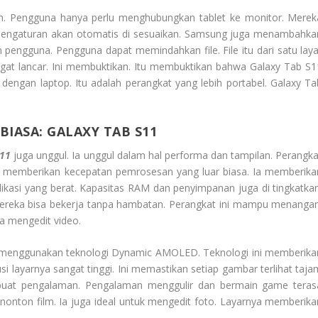
n. Pengguna hanya perlu menghubungkan tablet ke monitor. Merek
 Pengaturan akan otomatis di sesuaikan. Samsung juga menambahka
 pengguna. Pengguna dapat memindahkan file. File itu dari satu laya
angat lancar. Ini membuktikan. Itu membuktikan bahwa Galaxy Tab S1
dengan laptop. Itu adalah perangkat yang lebih portabel. Galaxy Ta
IASA: GALAXY TAB S11
S11
juga unggul. Ia unggul dalam hal performa dan tampilan. Perangka
 itu memberikan kecepatan pemrosesan yang luar biasa. Ia memberika
ikasi yang berat. Kapasitas RAM dan penyimpanan juga di tingkatkan
ereka bisa bekerja tanpa hambatan. Perangkat ini mampu menangan
ga mengedit video.
a menggunakan teknologi Dynamic AMOLED. Teknologi ini memberika
si layarnya sangat tinggi. Ini memastikan setiap gambar terlihat taja
embuat pengalaman. Pengalaman menggulir dan bermain game teras
enonton film. Ia juga ideal untuk mengedit foto. Layarnya memberika