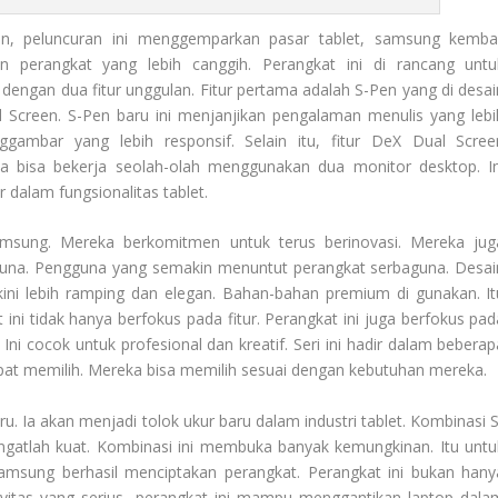
an, peluncuran ini menggemparkan pasar tablet, samsung kembal
 perangkat yang lebih canggih. Perangkat ini di rancang untu
dir dengan dua fitur unggulan. Fitur pertama adalah S-Pen yang di desa
Screen. S-Pen baru ini menjanjikan pengalaman menulis yang lebi
gambar yang lebih responsif. Selain itu, fitur DeX Dual Scree
 bisa bekerja seolah-olah menggunakan dua monitor desktop. In
 dalam fungsionalitas tablet.
msung. Mereka berkomitmen untuk terus berinovasi. Mereka jug
na. Pengguna yang semakin menuntut perangkat serbaguna. Desai
kini lebih ramping dan elegan. Bahan-bahan premium di gunakan. It
i tidak hanya berfokus pada fitur. Perangkat ini juga berfokus pad
 Ini cocok untuk profesional dan kreatif. Seri ini hadir dalam beberap
dapat memilih. Mereka bisa memilih sesuai dengan kebutuhan mereka.
u. Ia akan menjadi tolok ukur baru dalam industri tablet. Kombinasi S
ngatlah kuat. Kombinasi ini membuka banyak kemungkinan. Itu untu
. Samsung berhasil menciptakan perangkat. Perangkat ini bukan hany
tivitas yang serius, perangkat ini mampu menggantikan laptop dala