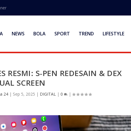
ener
A
NEWS
BOLA
SPORT
TREND
LIFESTYLE
ES RESMI: S‑PEN REDESAIN & DEX
UAL SCREEN
a 24
|
Sep 5, 2025
|
DIGITAL
|
0
|