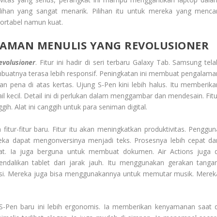
lihan yang sangat menarik. Pilihan itu untuk mereka yang mencar
portabel namun kuat.
LAMAN MENULIS YANG REVOLUSIONER
volusioner
. Fitur ini hadir di seri terbaru Galaxy Tab. Samsung tela
mbuatnya terasa lebih responsif. Peningkatan ini membuat pengalama
an pena di atas kertas. Ujung S-Pen kini lebih halus. Itu memberika
tail kecil. Detail ini di perlukan dalam menggambar dan mendesain. Fit
h. Alat ini canggih untuk para seniman digital.
 fitur-fitur baru. Fitur itu akan meningkatkan produktivitas. Penggun
eka dapat mengonversinya menjadi teks. Prosesnya lebih cepat da
tat. Ia juga berguna untuk membuat dokumen. Air Actions juga d
dalikan tablet dari jarak jauh. Itu menggunakan gerakan tangan
si. Mereka juga bisa menggunakannya untuk memutar musik. Merek
S-Pen baru ini lebih ergonomis. Ia memberikan kenyamanan saat d