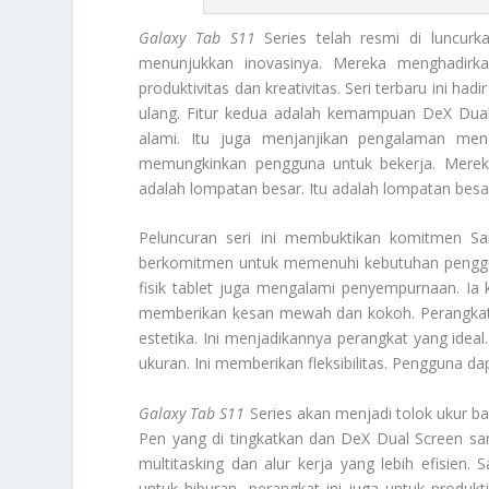
Galaxy Tab S11
Series telah resmi di luncurk
menunjukkan inovasinya. Mereka menghadirkan
produktivitas dan kreativitas. Seri terbaru ini ha
ulang. Fitur kedua adalah kemampuan DeX Dual 
alami. Itu juga menjanjikan pengalaman meng
memungkinkan pengguna untuk bekerja. Mereka
adalah lompatan besar. Itu adalah lompatan besar
Peluncuran seri ini membuktikan komitmen Sa
berkomitmen untuk memenuhi kebutuhan penggu
fisik tablet juga mengalami penyempurnaan. Ia 
memberikan kesan mewah dan kokoh. Perangkat in
estetika. Ini menjadikannya perangkat yang ideal.
ukuran. Ini memberikan fleksibilitas. Pengguna 
Galaxy Tab S11
Series akan menjadi tolok ukur bar
Pen yang di tingkatkan dan DeX Dual Screen sa
multitasking dan alur kerja yang lebih efisien
untuk hiburan, perangkat ini juga untuk produk