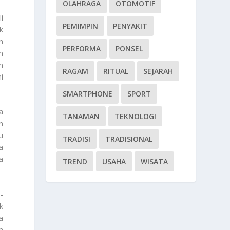
OLAHRAGA
OTOMOTIF
i
PEMIMPIN
PENYAKIT
k
in
PERFORMA
PONSEL
h
n
RAGAM
RITUAL
SEJARAH
i
SMARTPHONE
SPORT
a
TANAMAN
TEKNOLOGI
n
u
TRADISI
TRADISIONAL
a
a
TREND
USAHA
WISATA
-
k
a
m