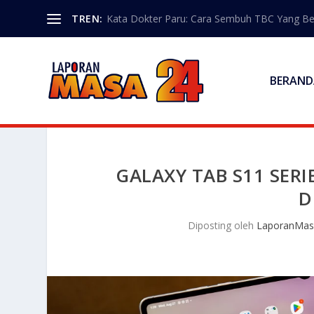
TREN:
Kata Dokter Paru: Cara Sembuh TBC Yang B
BERAND
GALAXY TAB S11 SERI
D
Diposting oleh
LaporanMas