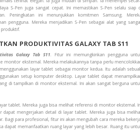
malis terlihat elegan. Ia juga mudah di simpan. Ia menempel secar
 daya S-Pen juga sangat cepat. Ini memastikan S-Pen selalu siap d
kan. Peningkatan ini menunjukkan komitmen Samsung. Merek
n pengguna. Mereka menjadikan S-Pen sebagai alat yang sanga
 produktif.
TKAN PRODUKTIVITAS GALAXY TAB S11
tivitas Galaxy Tab S11
. Fitur ini memungkinkan pengguna untu
 ke monitor eksternal. Mereka melakukannya tanpa perlu mencolokka
enggunakan layar tablet sebagai monitor kedua. Itu adalah sebua
ggunakan setup komputer desktop. Layar tablet dapat menampilka
 yang di tampilkan di monitor eksternal. Ini akan sangat berguna untu
r tablet. Mereka juga bisa melihat referensi di monitor eksternal. In
r dapat mengerjakan detail di layar tablet. Mereka juga bisa meliha
esar. Bagi para profesional, fitur ini akan mengubah cara mereka bekerj
eka dapat memanfaatkan ruang layar yang lebih besar. Ruang itu untu