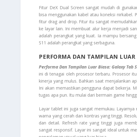
Fitur DeX Dual Screen sangat mudah di gunaka
bisa menggunakan kabel atau koneksi nirkabel.
fitur
drag and drop
. Fitur itu sangat memudahkan
ke layar lain. Ini membuat alur kerja menjadi s
adalah perangkat yang kuat. Ia mampu bersaing 
S11 adalah perangkat yang serbaguna.
PERFORMA DAN TAMPILAN LUAR B
Performa Dan Tampilan Luar Biasa: Galaxy Tab 
ini di tenagai oleh prosesor terbaru. Prosesor
kinerja yang mulus. Bahkan saat menjalankan apl
Ini akan memastikan pengguna dapat bekerja. M
tugas apa pun. Itu mulai dari bermain game hing
Layar tablet ini juga sangat memukau. Layarny
warna yang cerah dan kontras yang tinggi. Resolu
dan detail. Refresh rate yang tinggi juga m
sangat responsif. Layar ini sangat ideal untuk m
pengalaman visual yang luar biasa.