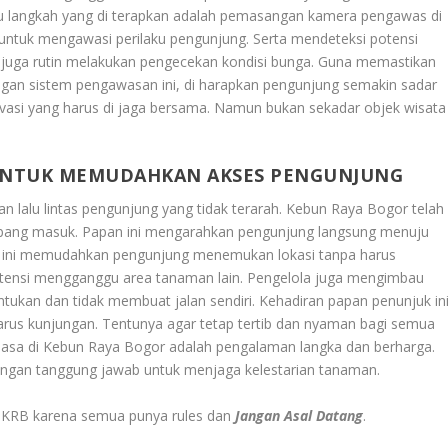
atu langkah yang di terapkan adalah pemasangan kamera pengawas di
untuk mengawasi perilaku pengunjung. Serta mendeteksi potensi
B juga rutin melakukan pengecekan kondisi bunga. Guna memastikan
ngan sistem pengawasan ini, di harapkan pengunjung semakin sadar
asi yang harus di jaga bersama. Namun bukan sekadar objek wisata
 UNTUK MEMUDAHKAN AKSES PENGUNJUNG
 lalu lintas pengunjung yang tidak terarah. Kebun Raya Bogor telah
rbang masuk. Papan ini mengarahkan pengunjung langsung menuju
h ini memudahkan pengunjung menemukan lokasi tanpa harus
otensi mengganggu area tanaman lain. Pengelola juga mengimbau
entukan dan tidak membuat jalan sendiri. Kehadiran papan penunjuk in
rus kunjungan. Tentunya agar tetap tertib dan nyaman bagi semua
sasa di Kebun Raya Bogor adalah pengalaman langka dan berharga.
engan tanggung jawab untuk menjaga kelestarian tanaman.
 di KRB karena semua punya rules dan
Jangan Asal Datang
.