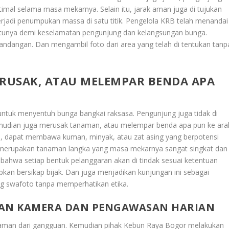
mal selama masa mekarnya. Selain itu, jarak aman juga di tujukan
erjadi penumpukan massa di satu titik. Pengelola KRB telah menandai
entunya demi keselamatan pengunjung dan kelangsungan bunga.
ndangan. Dan mengambil foto dari area yang telah di tentukan tanp
RUSAK, ATAU MELEMPAR BENDA APA
 untuk menyentuh bunga bangkai raksasa. Pengunjung juga tidak di
mudian juga merusak tanaman, atau melempar benda apa pun ke ara
le, dapat membawa kuman, minyak, atau zat asing yang berpotensi
i merupakan tanaman langka yang masa mekarnya sangat singkat dan
 bahwa setiap bentuk pelanggaran akan di tindak sesuai ketentuan
apkan bersikap bijak. Dan juga menjadikan kunjungan ini sebagai
g swafoto tanpa memperhatikan etika.
GAN KAMERA DAN PENGAWASAN HARIAN
 aman dari gangguan. Kemudian pihak Kebun Raya Bogor melakukan