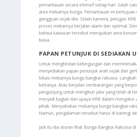
pemantauan secara intensif setiap hari. Salah s
area mekarnya bunga. Pemantauan ini bertujuan 
gangguan sejak dini. Selain kamera, petugas KR
proses mekarnya berjalan alami dan optimal. De
bahwa kawasan tersebut merupakan area konserv
biasa.
PAPAN PETUNJUK DI SEDIAKAN
Untuk menghindari kebingungan dan meminimalkan
menyediakan papan penunjuk arah sejak dari ge
lokasi mekarnya bunga bangkai raksasa. Langka
bertanya. Atau berjalan sembarangan yang berp
pengunjung untuk mengikuti jalur yang telah di t
menjadi bagian dari upaya KRB dalam mengatur a
pihak. Menyaksikan mekarnya bunga bangkai rak
Namun, pengalaman tersebut harus di barengi d
Jadi itu dia aturan lihat Bunga Bangkai Raksasa