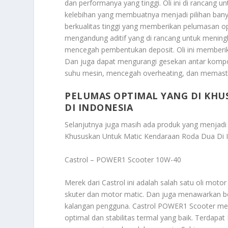
dan performanya yang tinggi. Oli ini di rancang
kelebihan yang membuatnya menjadi pilihan ba
berkualitas tinggi yang memberikan pelumasan opt
mengandung aditif yang di rancang untuk meningk
mencegah pembentukan deposit. Oli ini memberik
Dan juga dapat mengurangi gesekan antar kompo
suhu mesin, mencegah overheating, dan memasti
PELUMAS OPTIMAL YANG DI KH
DI INDONESIA
Selanjutnya juga masih ada produk yang menjadi pi
Khususkan Untuk Matic Kendaraan Roda Dua Di 
Castrol – POWER1 Scooter 10W-40
Merek dari Castrol ini adalah salah satu oli motor
skuter dan motor matic. Dan juga menawarkan be
kalangan pengguna. Castrol POWER1 Scooter men
optimal dan stabilitas termal yang baik. Terdapa