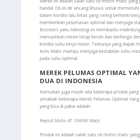
Merek ini adalah salah satu oli motor matic yang 
handal. Oli ini dir ancang khusus untuk memenuh
dalam kondisi lalu lintas yang sering berhenti-ber
memberikan pelumasan optimal dan menjaga stabil
Boosters yaitu teknologi ini membantu melindun
memastikan mesin tetap bersih dan berfungsi den
kondisi suhu kerja mesin. Tentunya yang dapat 
Activ Matic mampu menjaga kestabilan suhu mes
pada suhu optimal.
MEREK PELUMAS OPTIMAL YA
DUA DI INDONESIA
Kemudian juga masih ada beberapa produk yang
simaklah beberapa
Merek Pelumas Optimal Yang 
yang bisa di pakai adalah:
Repsol Moto 4T 10W30 Matic
Produk ini adalah salah satu oli motor matic yan