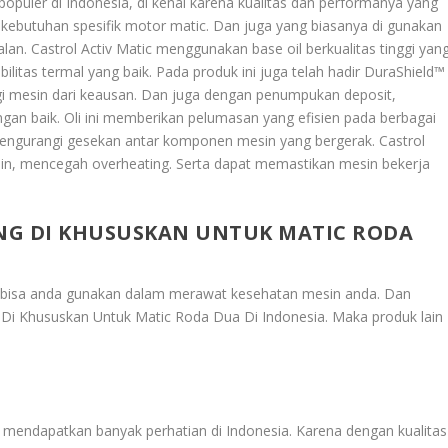
populer di Indonesia, di kenal karena kualitas dan performanya yang
i kebutuhan spesifik motor matic. Dan juga yang biasanya di gunakan
jalan. Castrol Activ Matic menggunakan base oil berkualitas tinggi yan
itas termal yang baik. Pada produk ini juga telah hadir DuraShield™
gi mesin dari keausan. Dan juga dengan penumpukan deposit,
gan baik. Oli ini memberikan pelumasan yang efisien pada berbagai
mengurangi gesekan antar komponen mesin yang bergerak. Castrol
in, mencegah overheating. Serta dapat memastikan mesin bekerja
NG DI KHUSUSKAN UNTUK MATIC RODA
 bisa anda gunakan dalam merawat kesehatan mesin anda. Dan
Di Khususkan Untuk Matic Roda Dua Di Indonesia
. Maka produk lain
g mendapatkan banyak perhatian di Indonesia. Karena dengan kualitas