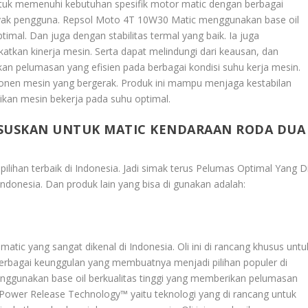
 untuk memenuhi kebutuhan spesifik motor matic dengan berbagai
nyak pengguna. Repsol Moto 4T 10W30 Matic menggunakan base oil
imal. Dan juga dengan stabilitas termal yang baik. Ia juga
atkan kinerja mesin. Serta dapat melindungi dari keausan, dan
an pelumasan yang efisien pada berbagai kondisi suhu kerja mesin.
nen mesin yang bergerak. Produk ini mampu menjaga kestabilan
kan mesin bekerja pada suhu optimal.
USUSKAN UNTUK MATIC KENDARAAN RODA DUA
lihan terbaik di Indonesia. Jadi simak terus
Pelumas Optimal Yang D
Indonesia
. Dan produk lain yang bisa di gunakan adalah:
 matic yang sangat dikenal di Indonesia. Oli ini di rancang khusus untu
rbagai keunggulan yang membuatnya menjadi pilihan populer di
ggunakan base oil berkualitas tinggi yang memberikan pelumasan
t Power Release Technology™ yaitu teknologi yang di rancang untuk