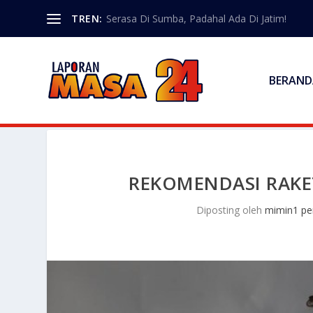
TREN:
Serasa Di Sumba, Padahal Ada Di Jatim!
BERAND
REKOMENDASI RAKET
Diposting oleh
mimin1 pe