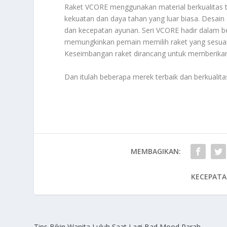
Raket VCORE menggunakan material berkualitas ti
kekuatan dan daya tahan yang luar biasa. Desain
dan kecepatan ayunan. Seri VCORE hadir dalam be
memungkinkan pemain memilih raket yang sesuai
Keseimbangan raket dirancang untuk memberikan s
Dan itulah beberapa merek terbaik dan berkualita
MEMBAGIKAN:
KECEPATA
Tips Bikin Wanita Luluh Saat Lagi Bad Mood Parah