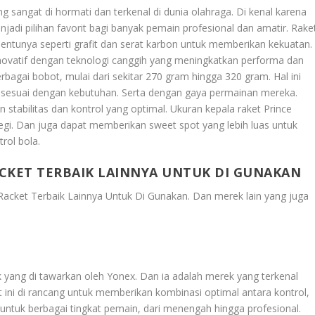
ng sangat di hormati dan terkenal di dunia olahraga. Di kenal karena
njadi pilihan favorit bagi banyak pemain profesional dan amatir. Rake
Tentunya seperti grafit dan serat karbon untuk memberikan kekuatan.
inovatif dengan teknologi canggih yang meningkatkan performa dan
bagai bobot, mulai dari sekitar 270 gram hingga 320 gram. Hal ini
sesuai dengan kebutuhan. Serta dengan gaya permainan mereka.
stabilitas dan kontrol yang optimal. Ukuran kepala raket Prince
ersegi. Dan juga dapat memberikan sweet spot yang lebih luas untuk
ol bola.
CKET TERBAIK LAINNYA UNTUK DI GUNAKAN
acket Terbaik Lainnya Untuk Di Gunakan
. Dan merek lain yang juga
aik yang di tawarkan oleh Yonex. Dan ia adalah merek yang terkenal
 ini di rancang untuk memberikan kombinasi optimal antara kontrol,
untuk berbagai tingkat pemain, dari menengah hingga profesional.