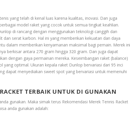
nis yang telah di kenal luas karena kualitas, inovasi. Dan juga
rbagai model raket yang cocok untuk semua tingkat keahlian.
 Dunlop di rancang dengan menggunakan teknologi canggih dan
afit dan serat karbon. Hal ini yang memberikan kekuatan dan daya
antu dalam memberikan kenyamanan maksimal bagi pemain. Merek in
ya berkisar antara 270 gram hingga 320 gram. Dan juga dapat
ikan dengan gaya permainan mereka. Keseimbangan raket (balance)
l yang optimal. Ukuran kepala raket Dunlop bervariasi dari 95 inci
 yang dapat menyediakan sweet spot yang bervariasi untuk memenuhi
 RACKET TERBAIK UNTUK DI GUNAKAN
a anda gunakan. Maka simak terus
Rekomendasi Merek Tennis Racket
 bisa anda gunakan adalah: