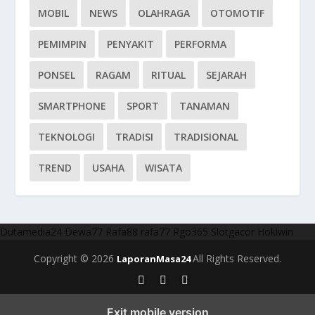
MOBIL
NEWS
OLAHRAGA
OTOMOTIF
PEMIMPIN
PENYAKIT
PERFORMA
PONSEL
RAGAM
RITUAL
SEJARAH
SMARTPHONE
SPORT
TANAMAN
TEKNOLOGI
TRADISI
TRADISIONAL
TREND
USAHA
WISATA
Dutamedia24
Dewa77
Rafa88
rafa77
Rgo365
Slotgacor
Hokiwin
Copyright © 2026
All Rights Reserved.
LaporanMasa24
Exit mobile version