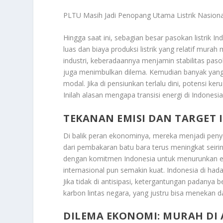
PLTU Masih Jadi Penopang Utama Listrik Nasiona
Hingga saat ini, sebagian besar pasokan listrik I
luas dan biaya produksi listrik yang relatif mura
industri, keberadaannya menjamin stabilitas paso
juga menimbulkan dilema. Kemudian banyak yang 
modal. Jika di pensiunkan terlalu dini, potensi ke
Inilah alasan mengapa transisi energi di Indonesia
TEKANAN EMISI DAN TARGET 
Di balik peran ekonominya, mereka menjadi penyu
dari pembakaran batu bara terus meningkat seirin
dengan komitmen Indonesia untuk menurunkan em
internasional pun semakin kuat. Indonesia di had
Jika tidak di antisipasi, ketergantungan padany
karbon lintas negara, yang justru bisa menekan d
DILEMA EKONOMI: MURAH DI 