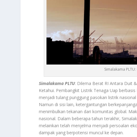
Simalakama PLTU: D
Simalakama PLTU
: Dilema Berat RI Antara Duit 
Ketahui.
Pembangkit Listrik Tenaga Uap berbasis b
menjadi tulang punggung pasokan listrik nasion
Namun di sisi lain, ketergantungan berkepanjang
menimbulkan tekanan dari komunitas global. Maka
nasional. Dalam beberapa tahun terakhir,
Simala
melainkan telah menjelma menjadi persoalan ekonom
dampak yang berpotensi muncul ke depan.