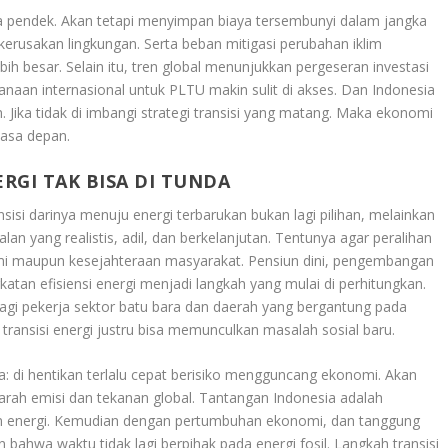
a pendek. Akan tetapi menyimpan biaya tersembunyi dalam jangka
kerusakan lingkungan. Serta beban mitigasi perubahan iklim
ih besar. Selain itu, tren global menunjukkan pergeseran investasi
ndanaan internasional untuk PLTU makin sulit di akses. Dan Indonesia
. Jika tidak di imbangi strategi transisi yang matang. Maka ekonomi
masa depan.
RGI TAK BISA DI TUNDA
nsisi darinya menuju energi terbarukan bukan lagi pilihan, melainkan
an yang realistis, adil, dan berkelanjutan. Tentunya agar peralihan
i maupun kesejahteraan masyarakat. Pensiun dini, pengembangan
katan efisiensi energi menjadi langkah yang mulai di perhitungkan.
bagi pekerja sektor batu bara dan daerah yang bergantung pada
, transisi energi justru bisa memunculkan masalah sosial baru.
di hentikan terlalu cepat berisiko mengguncang ekonomi. Akan
arah emisi dan tekanan global. Tantangan Indonesia adalah
n energi. Kemudian dengan pertumbuhan ekonomi, dan tanggung
 bahwa waktu tidak lagi berpihak pada energi fosil. Langkah transisi