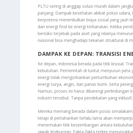
PLTU sering di anggap solusi murah dalam jangk
panjang. Dampak kesehatan akibat polusi udara, 
berpotensi menimbulkan biaya sosial yang jauh leb
dari energi fosil ke energi terbarukan. Ketika pe
berisiko terjebak pada aset yang nilainya menurun
nasional bisa menghadapi tekanan struktural di 
DAMPAK KE DEPAN: TRANSISI ENE
Ke depan, Indonesia berada pada titik krusial. Tra
kebutuhan. Pemerintah di tuntut menyusun peta jal
energi tidak mengorbankan pertumbuhan ekonom
energi surya, angin, dan panas bumi. Serta pening
Namun, proses ini harus dibarengi perlindungan 
industri tersebut. Tanpa pendekatan yang inklusif
Mereka memang berada dalam posisi simalakama: 
tetapi di pertahankan terlalu lama akan memperp
menemukan titik keseimbangan antara kebutuha
jawab lingkungan. Fakta-fakta terkini menunjukkan