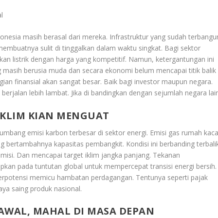
l
ndonesia masih berasal dari mereka. Infrastruktur yang sudah terbangu
h membuatnya sulit di tinggalkan dalam waktu singkat. Bagi sektor
kan listrik dengan harga yang kompetitif. Namun, ketergantungan ini
masih berusia muda dan secara ekonomi belum mencapai titik balik
rugian finansial akan sangat besar. Baik bagi investor maupun negara.
 berjalan lebih lambat. Jika di bandingkan dengan sejumlah negara lain
IKLIM KIAN MENGUAT
mbang emisi karbon terbesar di sektor energi. Emisi gas rumah kac
g bertambahnya kapasitas pembangkit. Kondisi ini berbanding terbali
isi. Dan mencapai target iklim jangka panjang. Tekanan
apkan pada tuntutan global untuk mempercepat transisi energi bersih.
a berpotensi memicu hambatan perdagangan. Tentunya seperti pajak
aya saing produk nasional.
AWAL, MAHAL DI MASA DEPAN