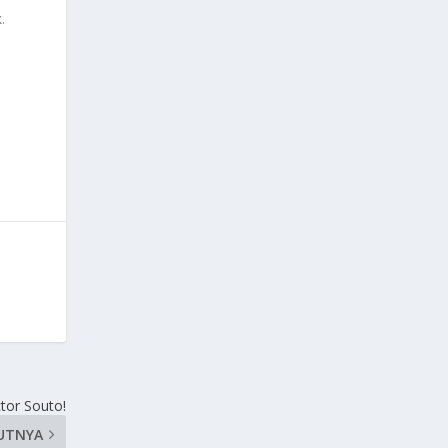
.
tor Souto!
UTNYA