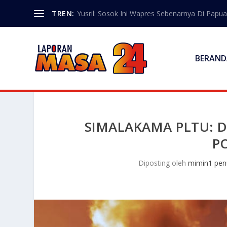
TREN:
Yusril: Sosok Ini Wapres Sebenarnya Di Papua
BERAND
SIMALAKAMA PLTU: D
P
Diposting oleh
mimin1 penu