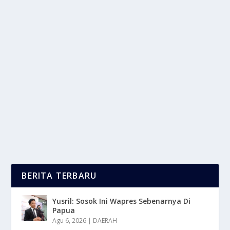
BAWANG BOMBAI ILEGAL ASAL IMPOR
BERHASIL DIAMANKAN BEA CUKAI
oleh
LaporanMasa 24
|
Nov 16, 2025
|
NEWS
|
0
|
Bawang Bombai Ilegal Asal Impor Berhasil
Diamankan Petugas Setelah Operasi Intensif Di
Pelabuhan...
BACA SELENGKAPNYA
BERITA TERBARU
Yusril: Sosok Ini Wapres Sebenarnya Di
Papua
Agu 6, 2026
|
DAERAH