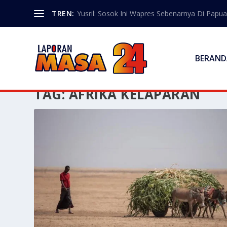
TREN:
Yusril: Sosok Ini Wapres Sebenarnya Di Papua
BERAND
TAG:
AFRIKA KELAPARAN