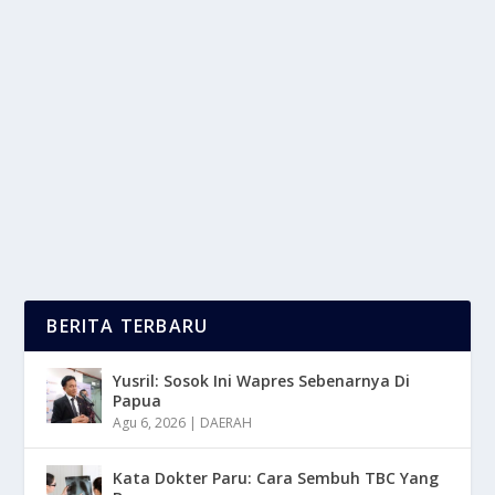
SIKAP TOLERANSI UMAT BERAGAMA
SANGAT PENTING BAGI KITA SEMUA
oleh
LaporanMasa 24
|
Apr 26, 2025
|
NEWS
|
0
|
Sikap Toleransi Umat Beragama Itu Sangat Penting
Karena Beberapa Alasan Mendasar Indonesia....
BACA SELENGKAPNYA
BERITA TERBARU
Yusril: Sosok Ini Wapres Sebenarnya Di
Papua
Agu 6, 2026
|
DAERAH
Kata Dokter Paru: Cara Sembuh TBC Yang