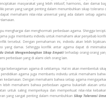
nciptakan masyarakat yang lebih inklusif, harmonis, dan damai bag
i peran yang sangat penting dalam menumbuhkan sikap toleransi d
 dapat memahami nilai-nilai universal yang ada dalam setiap agama
erdamaian.
mpu menghargai dan menghormati perbedaan agama. Shingga tercipt
an agama juga membantu individu untuk memahami akar penyebab konfli
flik tersebut. Dengan pemahaman ini, individu akan lebih bijaksan
 yang damai. Sehingga konflik antar agama dapat di minimalisir
idu Untuk Mengembangkan Sikap Empati
terhadap orang-orang yan
 perbedaan yang di alami oleh orang lain.
argai keberagaman agama di sekitarnya. Hal ini akan membentuk sika
n itu, pendidikan agama juga membantu individu untuk memahami bahw
n dan kedamaian. Dengan memahami bahwa setiap agama mengajarka
 akan lebih memahami bahwa perbedaan agama bukanlah alasan untu
tan untuk saling memperkaya dan memperkuat nilai-nilai kebaikan
peran yang sangat penting dalam menumbuhkan
Sikap
Toleransi Uma