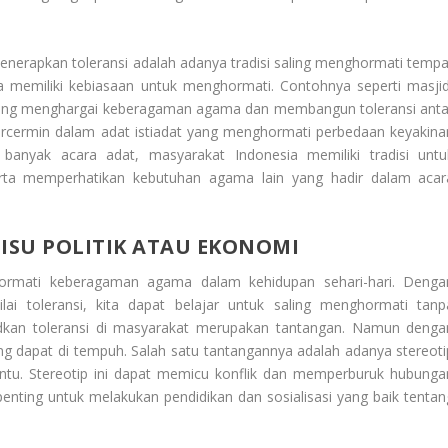
menerapkan toleransi adalah adanya tradisi saling menghormati tempa
a memiliki kebiasaan untuk menghormati. Contohnya seperti masjid
 saling menghargai keberagaman agama dan membangun toleransi anta
tercermin dalam adat istiadat yang menghormati perbedaan keyakina
 banyak acara adat, masyarakat Indonesia memiliki tradisi untu
rta memperhatikan kebutuhan agama lain yang hadir dalam acar
U-ISU POLITIK ATAU EKONOMI
hormati keberagaman agama dalam kehidupan sehari-hari. Denga
lai toleransi, kita dapat belajar untuk saling menghormati tanp
an toleransi di masyarakat merupakan tantangan. Namun denga
g dapat di tempuh. Salah satu tantangannya adalah adanya stereoti
tu. Stereotip ini dapat memicu konflik dan memperburuk hubunga
enting untuk melakukan pendidikan dan sosialisasi yang baik tentan