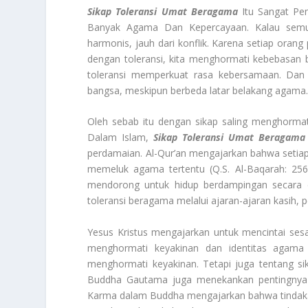
Sikap
Toleransi Umat
Beragama
Itu Sangat Pen
Banyak Agama Dan Kepercayaan. Kalau semua
harmonis, jauh dari konflik. Karena setiap ora
dengan toleransi, kita menghormati kebebasan b
toleransi memperkuat rasa kebersamaan. Dan
bangsa, meskipun berbeda latar belakang agama. 
Oleh sebab itu dengan sikap saling menghormat
Dalam Islam,
Sikap
Toleransi Umat
Beragama
perdamaian. Al-Qur’an mengajarkan bahwa setiap
memeluk agama tertentu (Q.S. Al-Baqarah: 25
mendorong untuk hidup berdampingan secara d
toleransi beragama melalui ajaran-ajaran kasi
Yesus Kristus mengajarkan untuk mencintai sesa
menghormati keyakinan dan identitas agama o
menghormati keyakinan. Tetapi juga tentang si
Buddha Gautama juga menekankan pentingny
Karma dalam Buddha mengajarkan bahwa tindaka