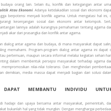
udaya orang lain. Selain itu, konflik dan ketegangan antar uma
Politik Atau Ekonomi
. Adanya ketidakadilan sosial dan ekonomi dapa
ga berpotensi menjadi konflik agama. Untuk mengatasi hal ini, d
gurangi kesenjangan sosial dan ekonomi antar kelompok. Sert
antangan lainnya adalah kurangnya pemahaman tentang agama da
enjadi akar dari prasangka dan konflik antar agama.
an dialog antar agama dan budaya, di mana masyarakat dapat salin
ling memahami. Program-program dialog antar agama ini dapat d
atau pertemuan, maupun secara informal melalui kegiatan sehari-hari
 penting dalam membentuk persepsi masyarakat terhadap agama da
mempromosikan nilai-nilai toleransi. Dan menghindari pemberitaa
an demikian, media massa dapat menjadi bagian dari solusi dala
 DAPAT MEMBANTU INDIVIDU UNTU
I
di hadapi dan upaya bersama antar masyarakat, pemerintah, da
rakat bukanlah hal yang tidak mungkin. Dengan menghargai perbedaa