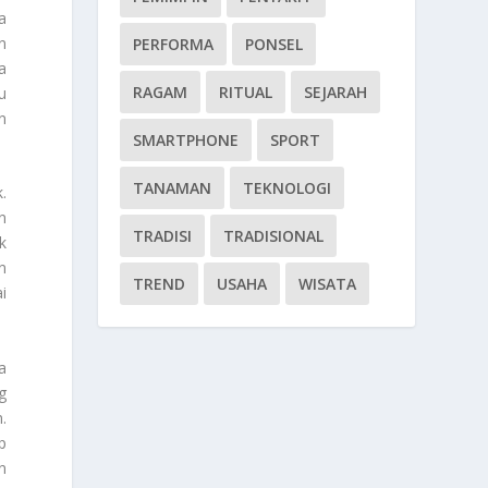
a
n
PERFORMA
PONSEL
a
RAGAM
RITUAL
SEJARAH
u
n
SMARTPHONE
SPORT
TANAMAN
TEKNOLOGI
.
n
TRADISI
TRADISIONAL
k
n
TREND
USAHA
WISATA
i
a
g
.
p
n