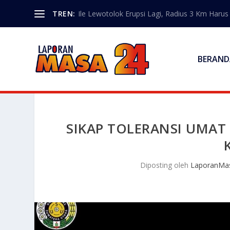
TREN:
Ile Lewotolok Erupsi Lagi, Radius 3 Km Haru
BERAND
SIKAP TOLERANSI UMAT
Diposting oleh
LaporanMa