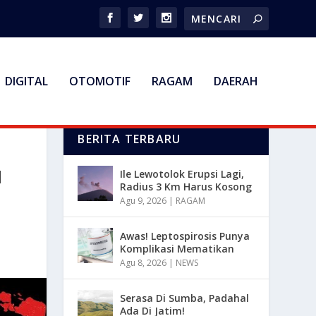
DIGITAL
OTOMOTIF
RAGAM
DAERAH
BERITA TERBARU
I
Ile Lewotolok Erupsi Lagi,
Radius 3 Km Harus Kosong
Agu 9, 2026
|
RAGAM
Awas! Leptospirosis Punya
Komplikasi Mematikan
Agu 8, 2026
|
NEWS
Serasa Di Sumba, Padahal
Ada Di Jatim!