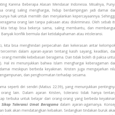
ting Karena Beberapa Alasan Mendasar Indonesia. Misalnya, Puny
 orang saling menghargai, hidup berdampingan jadi damai da
ng punya hak untuk memilih dan menjalankan kepercayaannya. Sehingg
eragama orang lain tanpa paksaan atau diskriminasi. Oleh sebab it
 kita tetap bisa bekerja sama, saling membantu, dan membangu
Banyak konflik bermula dari ketidakpahaman atau intoleransi.
i, kita bisa menghindari perpecahan dan kekerasan antar kelompok
tercermin dalam ajaran-ajaran tentang kasih sayang, keadilan, da
 orang memiliki kebebasan beragama. Dan tidak boleh di paksa untu
6). Hal ini menunjukkan bahwa Islam menghargai keberagaman da
amai meskipun berbeda keyakinan. Kristen juga mengajarkan nila
h, pengampunan, dan penghormatan terhadap sesama.
ma seperti diri sendiri (Matius 22:39), yang menunjukkan pentingny
rang lain. Dalam ajaran Kristen, toleransi tidak hanya tentan
kap terbuka untuk belajar dari orang-orang yang berbeda keyakinan
a
Sikap
Toleransi Umat
Beragama
dalam ajaran-agamanya. Konse
n baik akan mendatangkan kebaikan. Sedangkan tindakan buruk aka