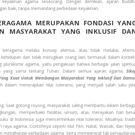
keyakinan agama seseorang. Dengan demikian, ajaran Buddh
gan baik, tanpa memandang perbedaan keyakinan.
ERAGAMA
MERUPAKAN FONDASI YAN
 MASYARAKAT YANG INKLUSIF DA
am beragama melalui konsep ahimsa, atau tidak melukai. Ahims
ehidupan dan tidak merugikan orang lain, termasuk dalam kontek
pluralisme agama, yaitu pengakuan bahwa berbagai jalan spiritua
 yang sama tentang Tuhan. Dalam semua ajaran agama,
Sika
Yang Kuat Untuk Membangun Masyarakat Yang Inklusif Dan Dama
oh dalam menerapkan nilai toleransi, yang menjadi salah satu pila
.
ong. Saat gotong royong, masyarakat saling membantu dalam berbaga
ngkungan, memperbaiki fasilitas umum, atau merayakan hari besa
suku di Indonesia juga mencerminkan nilai toleransi. Misalnya, tradis
 raya agama. Contohnya seperti Idul Fitri, Natal, Waisak, dan Nyepi
dan menghargai perbedaan agama. Serta mempererat tali persaudaraa