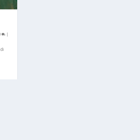
0
|
di