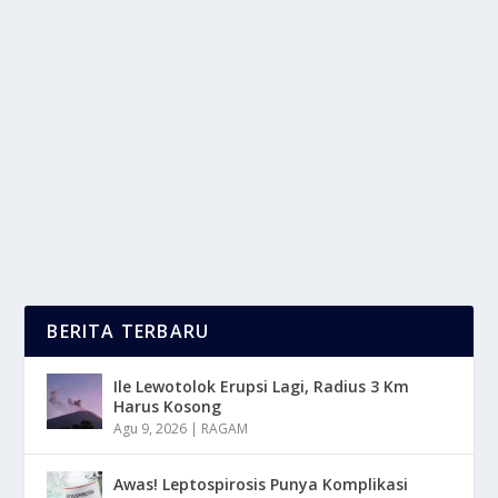
KISAH ALISSON BECKER, KIPER YANG
MENGUBAH NASIB LIVERPOOL
oleh
mimin1 penulis
|
Jun 27, 2026
|
BOLA
|
0
|
Kisah Alisson Becker, Kiper Yang Mengubah Nasib
Liverpool Dengan Berbagai Perjalanan Panjang
Yang...
BACA SELENGKAPNYA
BERITA TERBARU
Ile Lewotolok Erupsi Lagi, Radius 3 Km
Harus Kosong
Agu 9, 2026
|
RAGAM
Awas! Leptospirosis Punya Komplikasi