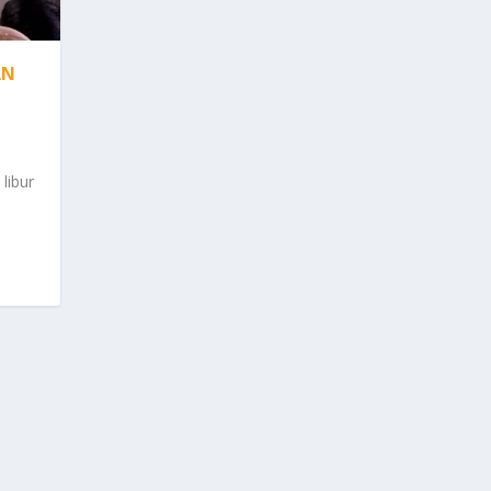
AN
libur