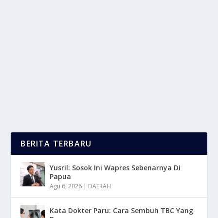
BUKAN MAIN! 3 TEMPAT DI SURABAYA INI
PUNYA VIBES BEDA BANGET
oleh
mimin1 penulis
|
Mar 14, 2026
|
DAERAH
|
0
|
Bukan Main! 3 Tempat Di Surabaya Ini Punya Vibes
Beda Banget Untuk Nantinya Dapat Menjadi Pilihan...
BACA SELENGKAPNYA
BERITA TERBARU
Yusril: Sosok Ini Wapres Sebenarnya Di
Papua
Agu 6, 2026
|
DAERAH
Kata Dokter Paru: Cara Sembuh TBC Yang