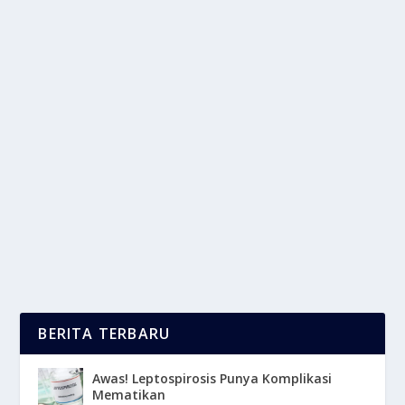
FAKTA MENARIK TENTANG AUMAN SINGA
JANTAN YANG MENYERAMKAN
oleh
LaporanMasa 24
|
Jun 8, 2025
|
LIFESTYLE
|
0
|
Fakta Menarik Tentang Auman Singa Yang Paling
Menakjubkan Adalah Bahwa Auman Singa Bisa
Terdengar...
BACA SELENGKAPNYA
BERITA TERBARU
Awas! Leptospirosis Punya Komplikasi
Mematikan