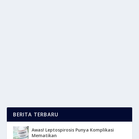
PAKAIAN BERBAHAN POLYESTER MEMILIKI
BAHAN KIMIA BERBAHAYA
oleh
LaporanMasa 24
|
Apr 30, 2025
|
LIFESTYLE
|
0
|
Pakaian Berbahan Polyester Memang Umum Di
Gunakan Karena Murah, Tahan Lama, Dan Mudah Di
Rawat....
BACA SELENGKAPNYA
BERITA TERBARU
Awas! Leptospirosis Punya Komplikasi
Mematikan