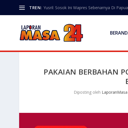
TREN:
Yusril: Sosok Ini Wapres Sebenarnya Di Papua
BERAND
PAKAIAN BERBAHAN PO
Diposting oleh
LaporanMasa