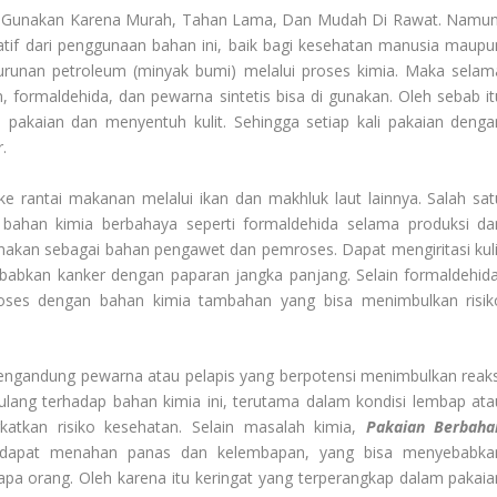
unakan Karena Murah, Tahan Lama, Dan Mudah Di Rawat. Namun
if dari penggunaan bahan ini, baik bagi kesehatan manusia maupu
 turunan petroleum (minyak bumi) melalui proses kimia. Maka selam
, formaldehida, dan pewarna sintetis bisa di gunakan. Oleh sebab it
 di pakaian dan menyentuh kulit. Sehingga setiap kali pakaian denga
r.
 ke rantai makanan melalui ikan dan makhluk laut lainnya. Salah sat
 bahan kimia berbahaya seperti formaldehida selama produksi da
nakan sebagai bahan pengawet dan pemroses. Dapat mengiritasi kuli
babkan kanker dengan paparan jangka panjang. Selain formaldehida
roses dengan bahan kimia tambahan yang bisa menimbulkan risik
engandung pewarna atau pelapis yang berpotensi menimbulkan reaks
 berulang terhadap bahan kimia ini, terutama dalam kondisi lembap ata
katkan risiko kesehatan. Selain masalah kimia,
Pakaian Berbaha
 dapat menahan panas dan kelembapan, yang bisa menyebabka
pa orang. Oleh karena itu keringat yang terperangkap dalam pakaia