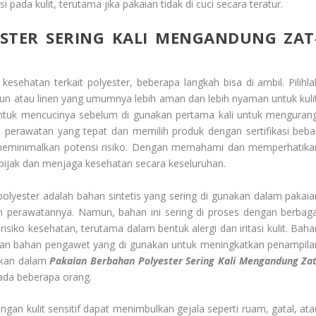
 pada kulit, terutama jika pakaian tidak di cuci secara teratur.
STER
SERING KALI MENGANDUNG ZAT
esehatan terkait polyester, beberapa langkah bisa di ambil. Pilihla
tun atau linen yang umumnya lebih aman dan lebih nyaman untuk kulit
untuk mencucinya sebelum di gunakan pertama kali untuk mengurang
ti perawatan yang tepat dan memilih produk dengan sertifikasi beba
eminimalkan potensi risiko. Dengan memahami dan memperhatika
h bijak dan menjaga kesehatan secara keseluruhan.
olyester
adalah bahan sintetis yang sering di gunakan dalam pakaia
 perawatannya. Namun, bahan ini sering di proses dengan berbaga
iko kesehatan, terutama dalam bentuk alergi dan iritasi kulit. Baha
 dan bahan pengawet yang di gunakan untuk meningkatkan penampila
akan dalam
Pakaian Berbahan Polyester
Sering Kali Mengandung Zat
ada beberapa orang.
an kulit sensitif dapat menimbulkan gejala seperti ruam, gatal, ata