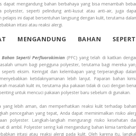
tetis dapat mengandung bahan berbahaya yang bisa menambah beba
polyester, seperti pelindung anti-kusut atau anti-air, juga dapa
pelapis ini dapat bersentuhan langsung dengan kulit, terutama dala
bkan iritasi atau reaksi alergi.
PAT MENGANDUNG BAHAN SEPERT
Bahan Seperti Perfluorokimian
(PFC) yang telah di kaitkan denga
h masalah umum bagi pengguna polyester, terutama bagi mereka yan
gis seperti eksim. Keringat dan kelembapan yang terperangkap dala
, menyebabkan ketidaknyamanan lebih lanjut. Paparan bahan kimi
 masalah kulit ini, terutama jika pakaian tidak di cuci dengan bena
 penting untuk mencuci pakaian polyester baru sebelum di gunakan.
yang lebih aman, dan memperhatikan reaksi kulit terhadap bahan
kah pencegahan yang tepat, Anda dapat meminimalkan risiko alerg
aan polyester. Langkah-langkah mengurangi risiko kesehatan dar
pat di ambil. Polyester sering kali mengandung bahan kimia tambahan
bkan iritasi atau reaksi alergi pada kulit. Oleh karena itu, langka