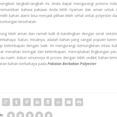
ikuti langkah-langkah ini, Anda dapat mengurangi potensi risik
 memastikan bahwa pakaian Anda lebih nyaman dan aman untuk d
lih bahan alami bisa menjadi pilihan lebih sehat untuk polyester da
keuntungan kesehatan.
rung lebih aman dan ramah kulit di bandingkan dengan serat sintetis
berbahaya. Katun, misalnya, adalah bahan yang sangat populer karen
elembapan dengan baik. Ini mengurangi kemungkinan iritasi kuli
dapat menahan keringat dan kelembapan, menciptakan lingkungan yan
tau ruam. Katun umumnya di proses dengan lebih sedikit bahan kimi
paran bahan berbahaya pada
Pakaian Berbahan Polyester
.
N: