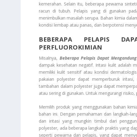
kemerahan. Selain itu, beberapa pewarna sin
racun di tubuh. Pelapis yang di gunakan pada 
menimbulkan masalah serupa. Bahan kimia dalam 
kondisi lembap atau panas, dan berpotensi menyeba
BEBERAPA PELAPIS DA
PERFLUOROKIMIAN
Misalnya,
Beberapa Pelapis Dapat Mengandung 
dampak kesehatan negatif. Iritasi kulit adala
memiliki kulit sensitif atau kondisi dermatolo
pakaian polyester dapat memperburuk iritasi
tambahan dalam polyester juga dapat memperparah
atau sering di gunakan. Untuk mengurangi risiko,
Memilih produk yang menggunakan bahan kimia 
bahan ini. Dengan pemahaman dan langkah-lang
dan iritasi yang mungkin timbul dari penggun
polyester, ada beberapa langkah praktis yang da
seperti pewarna dan pelapis, yang dapat menyeba