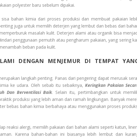
kaian polyester baru sebelum dipakai.
sisa bahan kimia dari proses produksi dan membuat pakaian lebi
penting juga untuk memilih deterjen yang lembut dan bebas dari baha
emperburuk masalah kulit. Deterjen alami atau organik bisa menjad
i. Hindari penggunaan pemutih atau pengharum pakaian, yang sering kal
menambah beban pada kulit.
ALAMI DENGAN MENJEMUR DI TEMPAT YAN
erupakan langkah penting. Panas dari pengering dapat merusak sera
imia ke udara. Oleh sebab itu sebaiknya,
Keringkan Pakaian Secar
h Dan Berventilasi Baik
. Selain itu, pertimbangkan untuk memili
raktik produksi yang lebih aman dan ramah lingkungan. Banyak mere
ester bebas bahan kimia berbahaya atau menggunakan proses produks
dap reaksi alergi, memilih pakaian dari bahan alami seperti katun, line
h aman. Karena bahan-bahan ini biasanya lebih lembut dan kuran