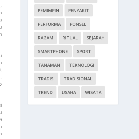
,
PEMIMPIN
PENYAKIT
n
a
PERFORMA
PONSEL
u
n
RAGAM
RITUAL
SEJARAH
SMARTPHONE
SPORT
u
n
TANAMAN
TEKNOLOGI
t
,
TRADISI
TRADISIONAL
o
TREND
USAHA
WISATA
i
u
n
n
n