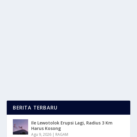
MENCINTAI DIRI SENDIRI TANPA
MENGHARAPKAN PENGAKUAN
oleh
LaporanMasa 24
|
Apr 27, 2025
|
LIFESTYLE
,
TREND
|
0
|
Mencintai Diri Sendiri tanpa mengharapkan
pengakuan adalah salah satu bentuk kebebasan
sejati....
BACA SELENGKAPNYA
BERITA TERBARU
Ile Lewotolok Erupsi Lagi, Radius 3 Km
Harus Kosong
Agu 9, 2026
|
RAGAM