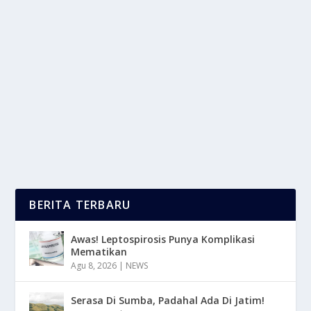
STRATEGI KEUANGAN DENGAN BIJAK DI
USIA MUDA
oleh
LaporanMasa 24
|
Feb 4, 2025
|
LIFESTYLE
,
TREND
|
0
|
Strategi Keuangan dengan bijak di usia muda sangat
penting untuk membangun kestabilan finansial di...
BACA SELENGKAPNYA
BERITA TERBARU
Awas! Leptospirosis Punya Komplikasi
Mematikan
Agu 8, 2026
|
NEWS
Serasa Di Sumba, Padahal Ada Di Jatim!