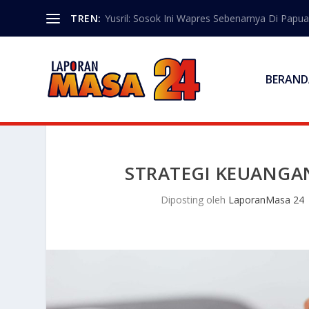
TREN:
Yusril: Sosok Ini Wapres Sebenarnya Di Papua
BERAND
STRATEGI KEUANGAN
Diposting oleh
LaporanMasa 24