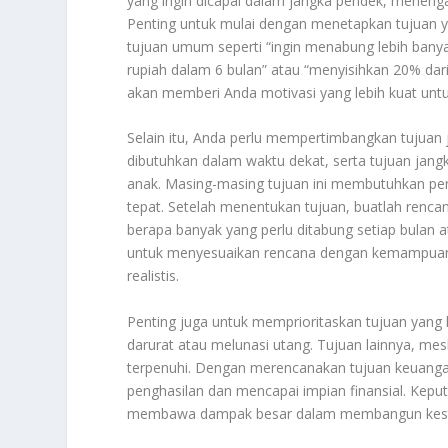
yang ingin dicapai dalam jangka pendek, meneng
Penting untuk mulai dengan menetapkan tujuan yang
tujuan umum seperti “ingin menabung lebih banyak
rupiah dalam 6 bulan” atau “menyisihkan 20% dar
akan memberi Anda motivasi yang lebih kuat unt
Selain itu, Anda perlu mempertimbangkan tujuan
dibutuhkan dalam waktu dekat, serta tujuan jang
anak. Masing-masing tujuan ini membutuhkan pen
tepat. Setelah menentukan tujuan, buatlah renc
berapa banyak yang perlu ditabung setiap bulan at
untuk menyesuaikan rencana dengan kemampuan f
realistis.
Penting juga untuk memprioritaskan tujuan yang 
darurat atau melunasi utang. Tujuan lainnya, mes
terpenuhi. Dengan merencanakan tujuan keuangan
penghasilan dan mencapai impian finansial. Keput
membawa dampak besar dalam membangun kesta