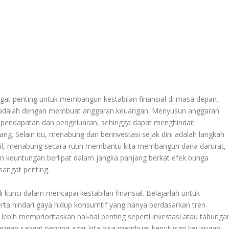
gat penting untuk membangun kestabilan finansial di masa depan.
an adalah dengan membuat anggaran keuangan. Menyusun anggaran
pendapatan dan pengeluaran, sehingga dapat menghindari
ng. Selain itu, menabung dan berinvestasi sejak dini adalah langkah
cil, menabung secara rutin membantu kita membangun dana darurat,
n keuntungan berlipat dalam jangka panjang berkat efek bunga
sangat penting.
kunci dalam mencapai kestabilan finansial. Belajarlah untuk
ta hindari gaya hidup konsumtif yang hanya berdasarkan tren.
ebih memprioritaskan hal-hal penting seperti investasi atau tabunga
euangan sangat penting agar kita bisa membuat keputusan keuangan