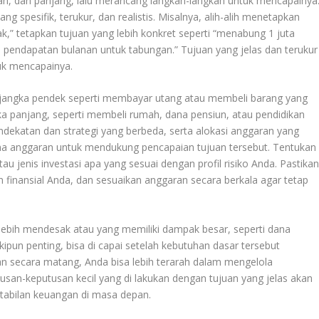
ah, dan panjang, lalu merancang langkah-langkah untuk mencapainya
 spesifik, terukur, dan realistis. Misalnya, alih-alih menetapkan
,” tetapkan tujuan yang lebih konkret seperti “menabung 1 juta
i pendapatan bulanan untuk tabungan.” Tujuan yang jelas dan terukur
uk mencapainya.
 jangka pendek seperti membayar utang atau membeli barang yang
ka panjang, seperti membeli rumah, dana pensiun, atau pendidikan
dekatan dan strategi yang berbeda, serta alokasi anggaran yang
ana anggaran untuk mendukung pencapaian tujuan tersebut. Tentukan
au jenis investasi apa yang sesuai dengan profil risiko Anda. Pastika
inansial Anda, dan sesuaikan anggaran secara berkala agar tetap
lebih mendesak atau yang memiliki dampak besar, seperti dana
kipun penting, bisa di capai setelah kebutuhan dasar tersebut
 secara matang, Anda bisa lebih terarah dalam mengelola
usan-keputusan kecil yang di lakukan dengan tujuan yang jelas akan
bilan keuangan di masa depan.