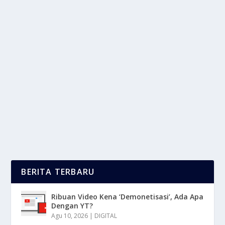
MENGINTIP MERK SEPATU LEGENDARIS
KUALITAS DUNIA
oleh
mimin1 penulis
|
Mei 28, 2026
|
TREND
|
0
|
Mengintip Merk Sepatu Legendaris Kualitas Dunia
Dengan Berbagai Merek Terbaik Yang Memiliki
Bahan...
BACA SELENGKAPNYA
BERITA TERBARU
Ribuan Video Kena ‘Demonetisasi’, Ada Apa
Dengan YT?
Agu 10, 2026
|
DIGITAL