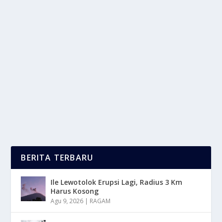
MENGURANGI SAKIT HATI SESUDAH
PUTUS CINTA DENGAN HAL POSITIF
oleh
LaporanMasa 24
|
Feb 16, 2025
|
LIFESTYLE
|
0
|
Mengurangi Sakit Hati Setelah Putus Memang Butuh
Waktu, Tapi Ada Beberapa Cara Yang Bisa
Membantu...
BACA SELENGKAPNYA
BERITA TERBARU
Ile Lewotolok Erupsi Lagi, Radius 3 Km
Harus Kosong
Agu 9, 2026
|
RAGAM