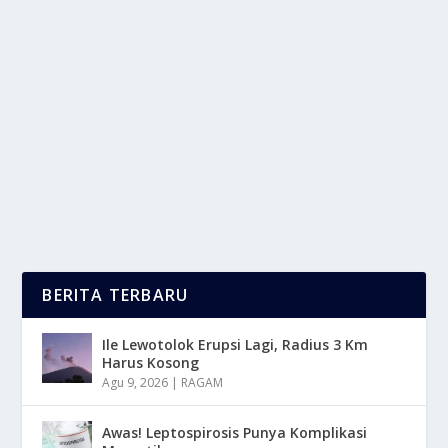
MISTERI LUBANG HITAM: APA YANG
MASIH BELUM KITA KETAHUI?
oleh
LaporanMasa 24
|
Mar 15, 2025
|
NEWS
,
TREND
|
0
|
Misteri Lubang Hitam adalah salah satu fenomena
paling misterius di alam semesta. Meskipun sains...
BACA SELENGKAPNYA
BERITA TERBARU
Ile Lewotolok Erupsi Lagi, Radius 3 Km
Harus Kosong
Agu 9, 2026
|
RAGAM
Awas! Leptospirosis Punya Komplikasi