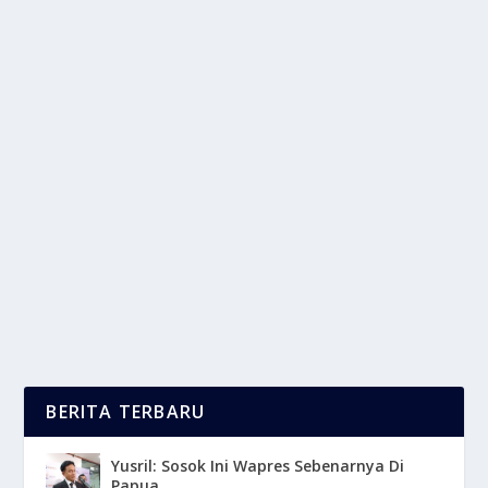
PASAR MOTOR LISTRIK LOKAL:
TANTANGAN DAN PELUANG
oleh
LaporanMasa 24
|
Jan 7, 2025
|
NEWS
,
OTOMOTIF
|
0
|
Pasar Motor Listrik Lokal di Indonesia kini sedang
berada di titik krusial, di mana pertumbuhan....
BACA SELENGKAPNYA
BERITA TERBARU
Yusril: Sosok Ini Wapres Sebenarnya Di
Papua