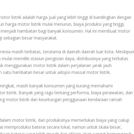
otor listrik adalah harga jual yang lebih tinggi di bandingkan dengan
n harga motor listrik mulai menurun, biaya produksi yang tinggi,
ap menjadi hambatan bagi banyak konsumen. Hal ini membuat motor
agi sebagian besar masyarakat.
donesia masih terbatas, terutama di daerah-daerah luar kota. Meskipu
mulai memiliki stasiun pengisian daya, distribusinya yang terbatas
enggunakan motor listrik dalam perjalanan jarak jauh.
ah satu hambatan besar untuk adopsi massal motor listrik.
meningkat, masih banyak konsumen yang kurang memahami
r listrik. Banyak yang ragu tentang performa, biaya perawatan, dan
ntang motor listrik dan keuntungan penggunaan kendaraan ramah
alam motor listrik, dan produksinya memerlukan biaya yang cukup
i memproduksi baterai secara lokal, namun untuk skala besar,
iaan baterai yang lebih murah dan efisien akan sangat berpengaruh