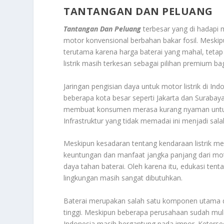
TANTANGAN DAN PELUANG
Tantangan Dan Peluang
terbesar yang di hadapi m
motor konvensional berbahan bakar fosil. Meskipu
terutama karena harga baterai yang mahal, tet
listrik masih terkesan sebagai pilihan premium b
Jaringan pengisian daya untuk motor listrik di In
beberapa kota besar seperti Jakarta dan Surabaya 
membuat konsumen merasa kurang nyaman untuk m
Infrastruktur yang tidak memadai ini menjadi sal
Meskipun kesadaran tentang kendaraan listrik 
keuntungan dan manfaat jangka panjang dari moto
daya tahan baterai. Oleh karena itu, edukasi te
lingkungan masih sangat dibutuhkan.
Baterai merupakan salah satu komponen utama d
tinggi. Meskipun beberapa perusahaan sudah mula
Indonesia masih bergantung pada impor. Ketersed