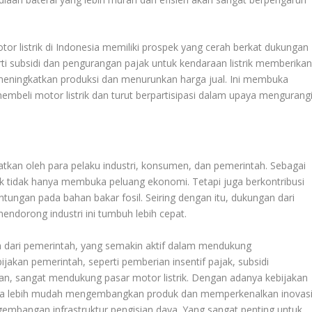
r listrik di Indonesia memiliki prospek yang cerah berkat dukungan
erti subsidi dan pengurangan pajak untuk kendaraan listrik memberika
 meningkatkan produksi dan menurunkan harga jual. Ini membuka
beli motor listrik dan turut berpartisipasi dalam upaya mengurang
tkan oleh para pelaku industri, konsumen, dan pemerintah. Sebagai
ik tidak hanya membuka peluang ekonomi. Tetapi juga berkontribusi
tungan pada bahan bakar fosil. Seiring dengan itu, dukungan dari
endorong industri ini tumbuh lebih cepat.
 dari pemerintah, yang semakin aktif dalam mendukung
jakan pemerintah, seperti pemberian insentif pajak, subsidi
kan, sangat mendukung pasar motor listrik. Dengan adanya kebijakan
k bisa lebih mudah mengembangkan produk dan memperkenalkan inovas
gembangan infrastruktur pengisian daya. Yang sangat penting untuk