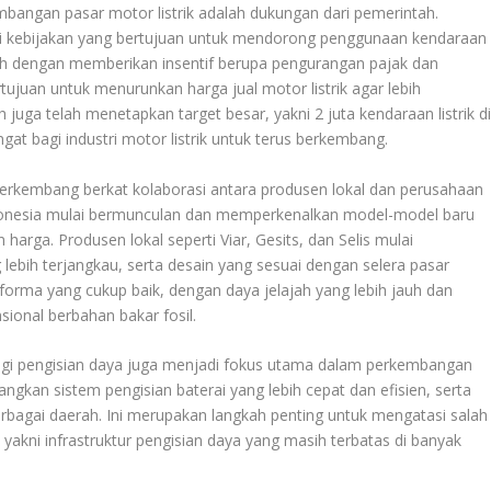
bangan pasar motor listrik adalah dukungan dari pemerintah.
i kebijakan yang bertujuan untuk mendorong penggunaan kendaraan
dalah dengan memberikan insentif berupa pengurangan pajak dan
rtujuan untuk menurunkan harga jual motor listrik agar lebih
 juga telah menetapkan target besar, yakni 2 juta kendaraan listrik d
t bagi industri motor listrik untuk terus berkembang.
in berkembang berkat kolaborasi antara produsen lokal dan perusahaan
Indonesia mulai bermunculan dan memperkenalkan model-model baru
 harga. Produsen lokal seperti Viar, Gesits, dan Selis mulai
lebih terjangkau, serta desain yang sesuai dengan selera pasar
orma yang cukup baik, dengan daya jelajah yang lebih jauh dan
ional berbahan bakar fosil.
logi pengisian daya juga menjadi fokus utama dalam perkembangan
gkan sistem pengisian baterai yang lebih cepat dan efisien, serta
erbagai daerah. Ini merupakan langkah penting untuk mengatasi salah
 yakni infrastruktur pengisian daya yang masih terbatas di banyak