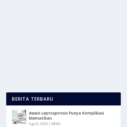
MANCHESTER UNITED: SEJARAH DAN
KEBANGKITAN SANG SETAN MERAH
oleh
LaporanMasa 24
|
Des 21, 2025
|
BOLA
,
NEWS
|
0
|
Manchester United Football Club bukan sekadar klub
sepak bola; sebaliknya, ia adalah institusi...
BACA SELENGKAPNYA
BERITA TERBARU
Awas! Leptospirosis Punya Komplikasi
Mematikan
Agu 8, 2026
|
NEWS