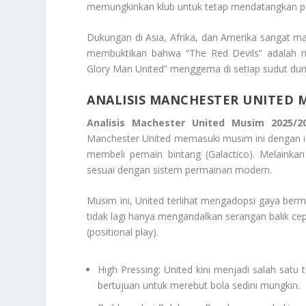
memungkinkan klub untuk tetap mendatangkan pen
Dukungan di Asia, Afrika, dan Amerika sangat ma
membuktikan bahwa “The Red Devils” adalah n
Glory Man United” menggema di setiap sudut duni
ANALISIS MANCHESTER UNITED M
Analisis Machester United Musim 2025/20
Manchester United memasuki musim ini dengan id
membeli pemain bintang (Galactico). Melainka
sesuai dengan sistem permainan modern.
Musim ini, United terlihat mengadopsi gaya berma
tidak lagi hanya mengandalkan serangan balik cep
(
positional play
).
High Pressing: United kini menjadi salah satu t
bertujuan untuk merebut bola sedini mungkin.