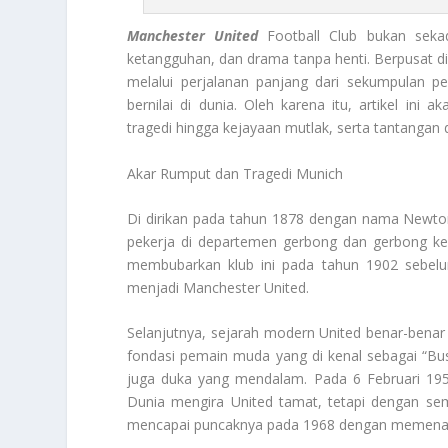
Manchester United
Football Club bukan sekada
ketangguhan, dan drama tanpa henti. Berpusat di O
melalui perjalanan panjang dari sekumpulan pe
bernilai di dunia. Oleh karena itu, artikel ini
tragedi hingga kejayaan mutlak, serta tantangan 
Akar Rumput dan Tragedi Munich
Di dirikan pada tahun 1878 dengan nama Newton
pekerja di departemen gerbong dan gerbong ker
membubarkan klub ini pada tahun 1902 sebe
menjadi Manchester United.
Selanjutnya, sejarah modern United benar-bena
fondasi pemain muda yang di kenal sebagai “Bus
juga duka yang mendalam. Pada 6 Februari 19
Dunia mengira United tamat, tetapi dengan s
mencapai puncaknya pada 1968 dengan memenangk