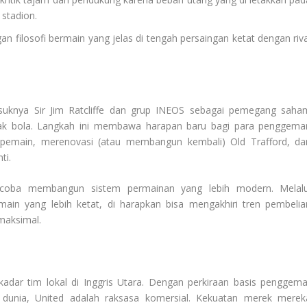
 stadion.
gan filosofi bermain yang jelas di tengah persaingan ketat dengan riva
knya Sir Jim Ratcliffe dan grup INEOS sebagai pemegang saha
pak bola. Langkah ini membawa harapan baru bagi para penggemar
 pemain, merenovasi (atau membangun kembali) Old Trafford, da
ti.
coba membangun sistem permainan yang lebih modern. Melalu
ain yang lebih ketat, di harapkan bisa mengakhiri tren pembelia
maksimal.
kadar tim lokal di Inggris Utara. Dengan perkiraan basis penggema
h dunia, United adalah raksasa komersial. Kekuatan merek merek