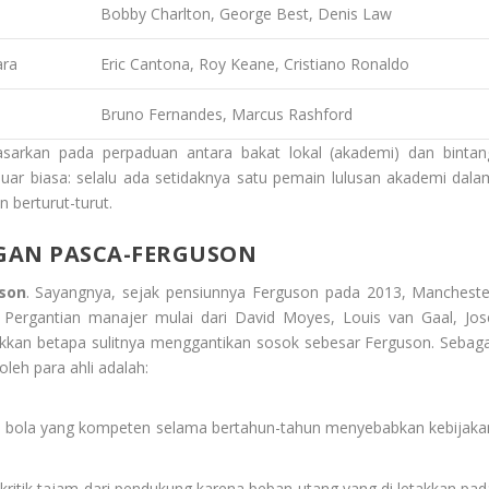
Bobby Charlton, George Best, Denis Law
ara
Eric Cantona, Roy Keane, Cristiano Ronaldo
Bruno Fernandes, Marcus Rashford
i dasarkan pada perpaduan antara bakat lokal (akademi) dan bintan
uar biasa: selalu ada setidaknya satu pemain lulusan akademi dala
n berturut-turut.
GAN PASCA-FERGUSON
son
. Sayangnya, sejak pensiunnya Ferguson pada 2013, Mancheste
 Pergantian manajer mulai dari David Moyes, Louis van Gaal, Jos
kkan betapa sulitnya menggantikan sosok sebesar Ferguson. Sebaga
leh para ahli adalah:
ak bola yang kompeten selama bertahun-tahun menyebabkan kebijaka
kritik tajam dari pendukung karena beban utang yang di letakkan pad