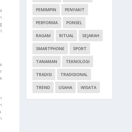
PEMIMPIN
PENYAKIT
l
h
PERFORMA
PONSEL
g
i
RAGAM
RITUAL
SEJARAH
SMARTPHONE
SPORT
TANAMAN
TEKNOLOGI
a
r
TRADISI
TRADISIONAL
a
TREND
USAHA
WISATA
n
n
.
n