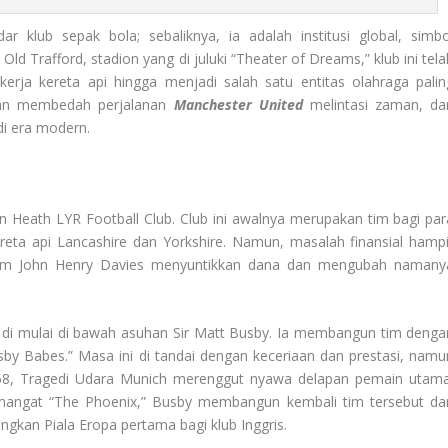
r klub sepak bola; sebaliknya, ia adalah institusi global, simbo
ld Trafford, stadion yang di juluki “Theater of Dreams,” klub ini tela
kerja kereta api hingga menjadi salah satu entitas olahraga palin
 akan membedah perjalanan
Manchester United
melintasi zaman, dar
di era modern.
 Heath LYR Football Club. Club ini awalnya merupakan tim bagi par
eta api Lancashire dan Yorkshire. Namun, masalah finansial hampi
lum John Henry Davies menyuntikkan dana dan mengubah namany
r di mulai di bawah asuhan Sir Matt Busby. Ia membangun tim denga
by Babes.” Masa ini di tandai dengan keceriaan dan prestasi, namu
58, Tragedi Udara Munich merenggut nyawa delapan pemain utama
emangat “The Phoenix,” Busby membangun kembali tim tersebut da
an Piala Eropa pertama bagi klub Inggris.