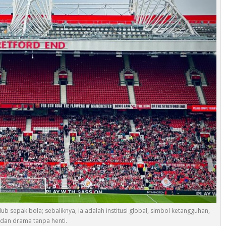
b sepak bola; sebaliknya, ia adalah institusi global, simbol ketangguhan,
dan drama tanpa henti.