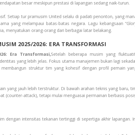
dapatan besar meskipun prestasi di lapangan sedang naik-turun.
sif. Setiap tur pramusim United selalu di padati penonton, yang man
ama yang melampaui batas-batas negara. Lagu kebangsaan “Glor
a, menyatukan orang-orang dari berbagai latar belakang.
USIM 2025/2026: ERA TRANSFORMASI
26: Era Transformasi,
Setelah beberapa musim yang fluktuatif
entitas yang lebih jelas. Fokus utama manajemen bukan lagi sekada
n membangun struktur tim yang kohesif dengan profil pemain yan
in yang jauh lebih terstruktur. Di bawah arahan teknis yang baru, ti
at (
counter-attack
), tetapi mulai menguasai permainan berbasis posis
im dengan intensitas tekanan tertinggi di sepertiga akhir lapangan. In