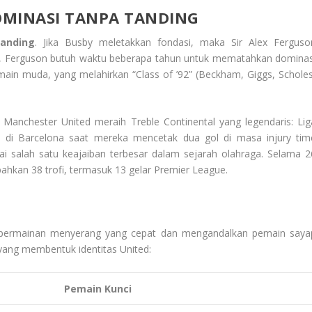
DOMINASI TANPA TANDING
Tanding
. Jika Busby meletakkan fondasi, maka Sir Alex Ferguso
, Ferguson butuh waktu beberapa tahun untuk mematahkan dominas
main muda, yang melahirkan “Class of ’92” (Beckham, Giggs, Scholes
 Manchester United meraih Treble Continental yang legendaris: Lig
en di Barcelona saat mereka mencetak dua gol di masa
injury tim
 salah satu keajaiban terbesar dalam sejarah olahraga. Selama 2
an 38 trofi, termasuk 13 gelar Premier League.
an permainan menyerang yang cepat dan mengandalkan pemain saya
 yang membentuk identitas United:
Pemain Kunci