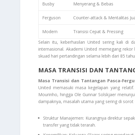
Busby
Menyerang & Bebas
Ferguson
Counter-attack & Mentalitas Ju
Modern
Transisi Cepat & Pressing
Selain itu, keberhasilan United sering kali d
internasional. Akademi United memegang rekor l
skuad hari pertandingan selama lebih dari 85 tahu
MASA TRANSISI DAN TANTAN
Masa Transisi dan Tantangan Pasca-Fergu
United memasuki masa kegelapan yang relatif.
Mourinho, hingga Ole Gunnar Solskjaer menunju
dampaknya, masalah utama yang sering di sorot o
Struktur Manajemen: Kurangnya direktur sep
transfer yang tidak terarah.
Kepemilikan: Keluarga Glazer sering mendapat 