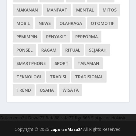
MAKANAN
MANFAAT
MENTAL
MITOS
MOBIL
NEWS
OLAHRAGA
OTOMOTIF
PEMIMPIN
PENYAKIT
PERFORMA
PONSEL
RAGAM
RITUAL
SEJARAH
SMARTPHONE
SPORT
TANAMAN
TEKNOLOGI
TRADISI
TRADISIONAL
TREND
USAHA
WISATA
Dutamedia24
Dewa77
Rafa88
rafa77
Rgo365
Slotgacor
Hokiwin
Copyright © 2026
All Rights Reserved.
LaporanMasa24