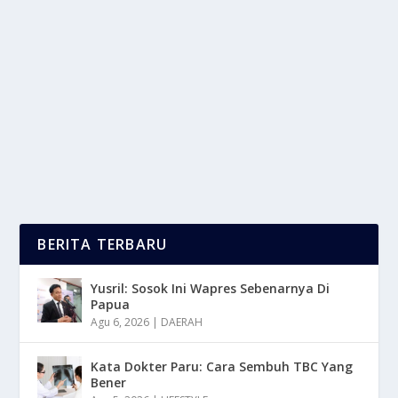
CEK GEJALA LUPUS: KENALI TANDANYA
SEBELUM TERLAMBAT
oleh
mimin1 penulis
|
Mei 8, 2026
|
TREND
|
0
|
Cek Gejala Lupus: Kenali Tandanya Sebelum
Terlambat Untuk Sebaiknya Kalian Peka Terhadap...
BACA SELENGKAPNYA
BERITA TERBARU
Yusril: Sosok Ini Wapres Sebenarnya Di
Papua
Agu 6, 2026
|
DAERAH
Kata Dokter Paru: Cara Sembuh TBC Yang
Bener