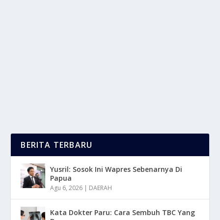
MANFAAT PUPUK TSP DALAM
MEMAKSIMALKAN HASIL PANEN PETANI
oleh
LaporanMasa 24
|
Mei 20, 2025
|
TREND
|
0
|
Manfaat Pupuk TSP Atau Fosfor Sangat Di Butuhkan
Pada Fase Awal Pertumbuhan Untuk Memperkuat...
BACA SELENGKAPNYA
BERITA TERBARU
Yusril: Sosok Ini Wapres Sebenarnya Di
Papua
Agu 6, 2026
|
DAERAH
Kata Dokter Paru: Cara Sembuh TBC Yang