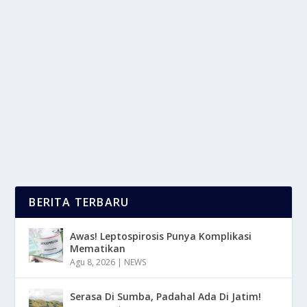
LISTRIK PRABAYAR : MENGATUR ENERGI
LISTRIK MENJADI LEBIH EFISIEN
oleh
LaporanMasa 24
|
Mar 16, 2025
|
NEWS
|
0
|
Listrik Prabayar Merupakan Sistem Pembayaran Yang
Di Mana Pelanggan Membayar Di Awal Sebelum...
BACA SELENGKAPNYA
BERITA TERBARU
Awas! Leptospirosis Punya Komplikasi
Mematikan
Agu 8, 2026
|
NEWS
Serasa Di Sumba, Padahal Ada Di Jatim!