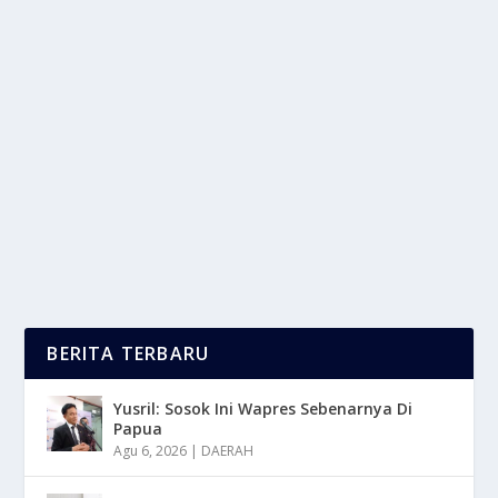
JEPANG PERCAYA INDONESIA:SUZUKI
SATRIA DAN FRONX MULAI DIEKSPOR
oleh
LaporanMasa 24
|
Nov 20, 2025
|
OTOMOTIF
|
0
|
Jepang Percaya Indonesia Dalam Mengemban
Tanggung Jawab Besar Sebagai Basis Ekspor
Otomotif Global...
BACA SELENGKAPNYA
BERITA TERBARU
Yusril: Sosok Ini Wapres Sebenarnya Di
Papua
Agu 6, 2026
|
DAERAH