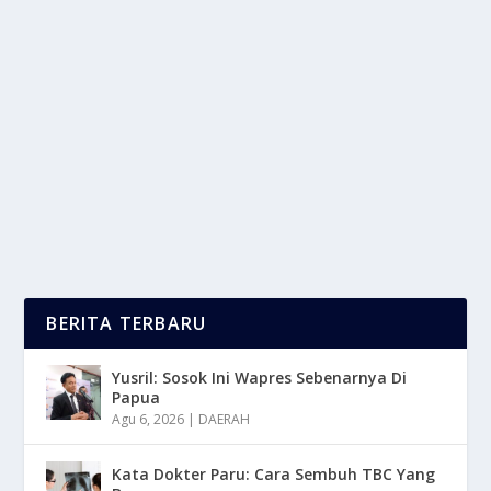
KEINGINAN MENYENANGKAN ORANG
LAIN CENDERUNG MERASA CEMAS
oleh
LaporanMasa 24
|
Mar 13, 2025
|
NEWS
|
0
|
Keinginan Menyenangkan Orang Lain Adalah Sebuah
Pola Perilaku Di Mana Seseorang Cenderung...
BACA SELENGKAPNYA
BERITA TERBARU
Yusril: Sosok Ini Wapres Sebenarnya Di
Papua
Agu 6, 2026
|
DAERAH
Kata Dokter Paru: Cara Sembuh TBC Yang