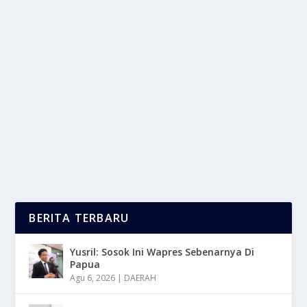
LONGEVITY SCIENCE: APAKAH KITA
SEDANG MENUJU UMUR 150 TAHUN?
oleh
LaporanMasa 24
|
Jun 9, 2025
|
NEWS
,
TREND
|
0
|
Longevity Science. Selama ribuan tahun, manusia
terobsesi dengan gagasan memperpanjang hidup.
Dari...
BACA SELENGKAPNYA
BERITA TERBARU
Yusril: Sosok Ini Wapres Sebenarnya Di
Papua
Agu 6, 2026
|
DAERAH