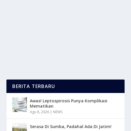
REKOMENDASI OBAT CACING UNTUK
KUCING KESAYANGAN ANDA
oleh
LaporanMasa 24
|
Apr 27, 2025
|
RAGAM
|
0
|
Rekomendasi Obat Cacing Untuk Kucing Biasanya
Tergantung Pada Usia, Berat Badan, Kondisi...
BACA SELENGKAPNYA
BERITA TERBARU
Awas! Leptospirosis Punya Komplikasi
Mematikan
Agu 8, 2026
|
NEWS
Serasa Di Sumba, Padahal Ada Di Jatim!