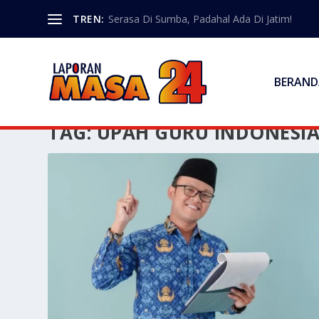
TREN:
Serasa Di Sumba, Padahal Ada Di Jatim!
BERAND
TAG:
UPAH GURU INDONESI