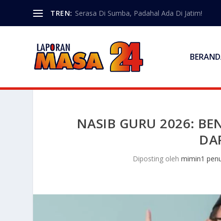
TREN:
Serasa Di Sumba, Padahal Ada Di Jatim!
BERAND
NASIB GURU 2026: BE
DA
Diposting oleh
mimin1 penu