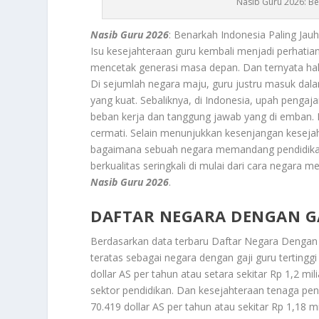
Nasib Guru 2026: Ben
Nasib Guru 2026
: Benarkah Indonesia Paling Jau
Isu kesejahteraan guru kembali menjadi perhati
mencetak generasi masa depan. Dan ternyata hal i
Di sejumlah negara maju, guru justru masuk da
yang kuat. Sebaliknya, di Indonesia, upah pengaj
beban kerja dan tanggung jawab yang di emban. P
cermati. Selain menunjukkan kesenjangan kesejah
bagaimana sebuah negara memandang pendidikan 
berkualitas seringkali di mulai dari cara negara m
Nasib Guru 2026
.
DAFTAR NEGARA DENGAN GA
Berdasarkan data terbaru
Daftar Negara Dengan 
teratas sebagai negara dengan gaji guru tertinggi 
dollar AS per tahun atau setara sekitar Rp 1,2 m
sektor pendidikan. Dan kesejahteraan tenaga pend
70.419 dollar AS per tahun atau sekitar Rp 1,18 m