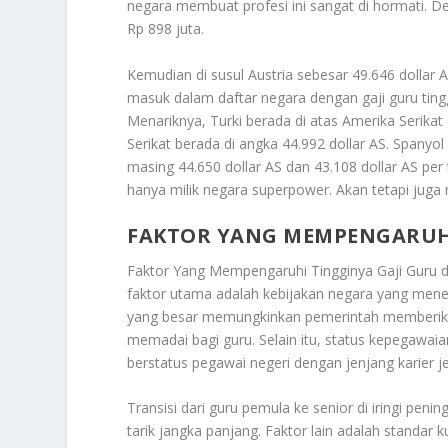
negara membuat profesi ini sangat di hormati. De
Rp 898 juta.
Kemudian di susul Austria sebesar 49.646 dollar 
masuk dalam daftar negara dengan gaji guru tinggi
Menariknya, Turki berada di atas Amerika Serika
Serikat berada di angka 44.992 dollar AS. Spany
masing 44.650 dollar AS dan 43.108 dollar AS pe
hanya milik negara superpower. Akan tetapi juga
FAKTOR YANG MEMPENGARUHI
Faktor Yang Mempengaruhi Tingginya Gaji Guru
d
faktor utama adalah kebijakan negara yang menem
yang besar memungkinkan pemerintah memberikan g
memadai bagi guru. Selain itu, status kepegawaia
berstatus pegawai negeri dengan jenjang karier j
Transisi dari guru pemula ke senior di iringi pen
tarik jangka panjang. Faktor lain adalah standar 