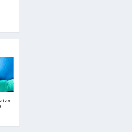
hatan
n