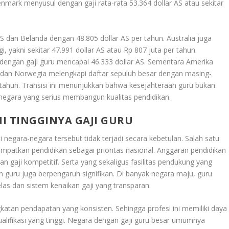
nmark menyusul dengan gaji rata-rata 53.364 dollar AS atau sekitar
AS dan Belanda dengan 48.805 dollar AS per tahun. Australia juga
, yakni sekitar 47.991 dollar AS atau Rp 807 juta per tahun.
t dengan gaji guru mencapai 46.333 dollar AS. Sementara Amerika
ol dan Norwegia melengkapi daftar sepuluh besar dengan masing-
r tahun. Transisi ini menunjukkan bahwa kesejahteraan guru bukan
 negara yang serius membangun kualitas pendidikan.
 TINGGINYA GAJI GURU
i negara-negara tersebut tidak terjadi secara kebetulan. Salah satu
patkan pendidikan sebagai prioritas nasional. Anggaran pendidikan
aji kompetitif. Serta yang sekaligus fasilitas pendukung yang
n guru juga berpengaruh signifikan. Di banyak negara maju, guru
elas dan sistem kenaikan gaji yang transparan.
ingkatan pendapatan yang konsisten. Sehingga profesi ini memiliki daya
kualifikasi yang tinggi. Negara dengan gaji guru besar umumnya