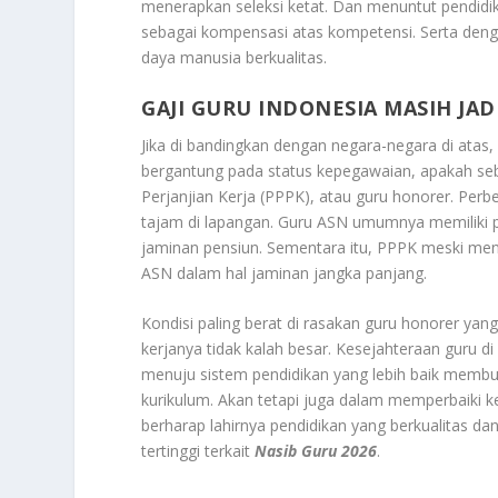
menerapkan seleksi ketat. Dan menuntut pendidika
sebagai kompensasi atas kompetensi. Serta de
daya manusia berkualitas.
GAJI GURU INDONESIA MASIH JA
Jika di bandingkan dengan negara-negara di atas
bergantung pada status kepegawaian, apakah seb
Perjanjian Kerja (PPPK), atau guru honorer. Per
tajam di lapangan. Guru ASN umumnya memiliki pen
jaminan pensiun. Sementara itu, PPPK meski men
ASN dalam hal jaminan jangka panjang.
Kondisi paling berat di rasakan guru honorer yan
kerjanya tidak kalah besar. Kesejahteraan guru di
menuju sistem pendidikan yang lebih baik membu
kurikulum. Akan tetapi juga dalam memperbaiki ke
berharap lahirnya pendidikan yang berkualitas da
tertinggi terkait
Nasib Guru 2026
.