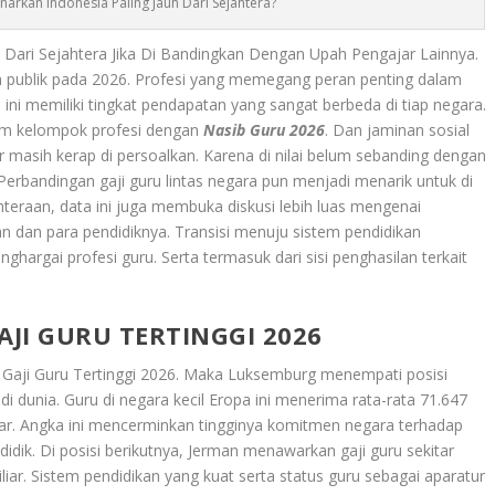
arkah Indonesia Paling Jauh Dari Sejahtera?
h Dari Sejahtera Jika Di Bandingkan Dengan Upah Pengajar Lainnya.
an publik pada 2026. Profesi yang memegang peran penting dalam
ni memiliki tingkat pendapatan yang sangat berbeda di tiap negara.
lam kelompok profesi dengan
Nasib Guru 2026
. Dan jaminan sosial
ar masih kerap di persoalkan. Karena di nilai belum sebanding dengan
erbandingan gaji guru lintas negara pun menjadi menarik untuk di
teraan, data ini juga membuka diskusi lebih luas mengenai
dan para pendidiknya. Transisi menuju sistem pendidikan
enghargai profesi guru. Serta termasuk dari sisi penghasilan terkait
JI GURU TERTINGGI 2026
Gaji Guru Tertinggi 2026
. Maka Luksemburg menempati posisi
di dunia. Guru di negara kecil Eropa ini menerima rata-rata 71.647
iliar. Angka ini mencerminkan tingginya komitmen negara terhadap
idik. Di posisi berikutnya, Jerman menawarkan gaji guru sekitar
iliar. Sistem pendidikan yang kuat serta status guru sebagai aparatur