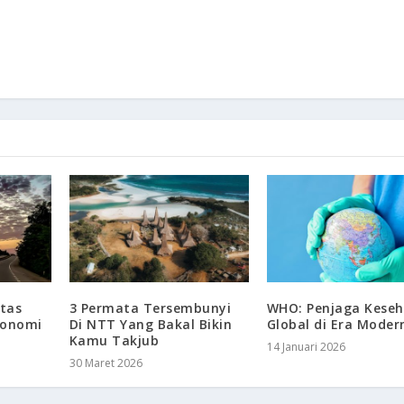
itas
3 Permata Tersembunyi
WHO: Penjaga Kese
konomi
Di NTT Yang Bakal Bikin
Global di Era Moder
Kamu Takjub
14 Januari 2026
30 Maret 2026