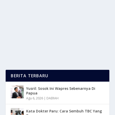
UPDATE SFA: IZIN KONSUMSI SERANGGA
RESMI KELUAR, APA SAJA?
oleh
mimin1 penulis
|
Mei 3, 2026
|
LIFESTYLE
|
0
|
Update SFA: Izin Konsumsi Serangga Resmi Keluar,
Apa Saja Dengan Berbagai Jenis Yang Dapat Kalian...
BACA SELENGKAPNYA
BERITA TERBARU
Yusril: Sosok Ini Wapres Sebenarnya Di
Papua
Agu 6, 2026
|
DAERAH
Kata Dokter Paru: Cara Sembuh TBC Yang