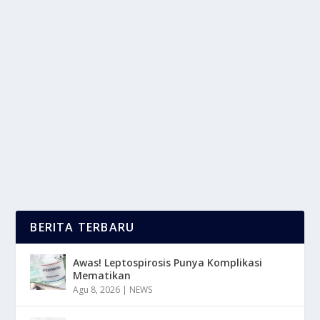
KAMPAS GANDA UNTUK MOTOR VARIO
125 SANGAT MINIM GESEKAN
oleh
LaporanMasa 24
|
Mar 7, 2025
|
OTOMOTIF
|
0
|
Kampas Ganda Pada Motor Vario 125 Adalah
Komponen Yang Sangat Penting Dalam Sistem
Transmisi...
BACA SELENGKAPNYA
BERITA TERBARU
Awas! Leptospirosis Punya Komplikasi
Mematikan
Agu 8, 2026
|
NEWS