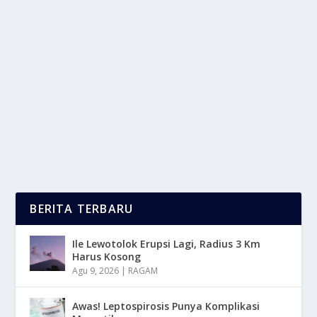
TEKNOLOGI VENDING MACHINE MEMBERI
KEMUDAHAN UNTUK KONSUMEN
oleh
LaporanMasa 24
|
Apr 20, 2025
|
DIGITAL
|
0
|
Teknologi Vending Machine Adalah Mesin Otomatis
Yang Di Gunakan Untuk Menjual Berbagai Barang...
BACA SELENGKAPNYA
BERITA TERBARU
Ile Lewotolok Erupsi Lagi, Radius 3 Km
Harus Kosong
Agu 9, 2026
|
RAGAM
Awas! Leptospirosis Punya Komplikasi