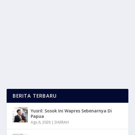
KONDISI VIDI ALDIANO SETELAH TERAPI DI
MALAYSIA
oleh
LaporanMasa 24
|
Agu 25, 2025
|
NEWS
|
0
|
Vidi Aldiano telah menjadi sorotan publik, ia
menghadapi perjuangan melawan kanker, perjalanan
ini...
BACA SELENGKAPNYA
BERITA TERBARU
Yusril: Sosok Ini Wapres Sebenarnya Di
Papua
Agu 6, 2026
|
DAERAH